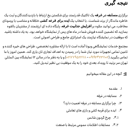
نتیجه گیری
برگزاری
یک تاکتیک قدرتمند برای شکستن یخ ارتباط با بازدیدکنندگان و ثبت یک
مسابقه در غرفه
خاطره ماندگار از برند شماست. با انتخاب یک
خلاقانه و متناسب با پرسونای
ایده برای قرعه کشی
مخاطب، می توانید علاوه بر
، پایگاه داده ای ارزشمند از مشتریان بالقوه
افزایش جذابیت غرفه
بسازید که تضمین کننده فروش شما در ماه های پس از نمایشگاه خواهد بود. به یاد داشته باشید
که موفقیت در نمایشگاه نیازمند یک استراتژی جامع و طراحی اصولی است.
مجتمع خدمات نمایشگاهی ویونا آماده است تا با ارائه مشاوره تخصصی، طراحی های خیره کننده و
تامین تمامی تجهیزات مورد نیاز، شما را در رسیدن به اهداف تجاری تان یاری کند. همین امروز با ما
تماس بگیرید (
09192423702
–
02177952278
) و یا به دفتر ما در سالن ۱۲ نمایشگاه بین المللی
تهران سر بزنید تا رویداد بعدی خود را به یک موفقیت بی نظیر تبدیل کنید.
آنچه در این مقاله میخوانیم
مقدمه
مسابقه در غرفه
چرا برگزاری مسابقه در غرفه اهمیت دارد؟
ایده برای قرعه کشی و بازی های تعاملی
چرخ گردون شانس
مسابقات اطلاعات عمومی مرتبط با صنعت