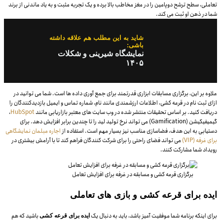
تعاملی، سطح ترشح دوپامین را در مغز مخاطب بالا برده و یک تجربه مثبت و به یاد ماندنی از برند
شما در ذهن او ثبت می کند.
شاید به این مطلب هم علاقه داشته
باشی:
نمایشگاه شیرینی و شکلات
۱۴۰۵
علاوه بر این، برگزاری مسابقات ابزاری قدرتمند برای جمع آوری داده ها است. شما می توانید در
ازای ثبت نام در قرعه کشی، اطلاعات ارزشمندی مانند نام، شماره تماس و ایمیل بازدیدکنندگان را
دریافت کنید. بر اساس تحقیقات منتشر شده در وب سایت های معتبر بازاریابی مانند
HubSpot
،
گیمیفیکیشن (Gamification) می تواند نرخ تولید لید را تا چندین برابر افزایش دهد. برای
دستیابی به این هدف، فضاسازی مناسب نیز بسیار مهم است. استفاده از
اجاره مبلمان نمایشگاهی
برای غرفه (VIP)
می تواند فضای راحتی را برای شرکت کنندگان فراهم کند تا با آرامش بیشتری در
رویداد شما مشارکت کنند.
برگزاری قرعه کشی و مسابقه در غرفه برای افزایش تعامل
ایده برای قرعه کشی و بازی های تعاملی
برای اینکه برنامه شما موفقیت آمیز باشد، باید به دنبال یک
باشید که هم
ایده برای قرعه کشی