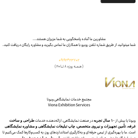
مشاورین ما آماده پاسخگویی به شما عزیزان هستند...
شما میتوانید از طریق شماره تلفن روبرو با همکاران ما تماس بگیرید و مشاوره رایگان دریافت کنید.
09192423702
( هـمــه روزه ۸ تــا ۲۰ )
مجتمع خدمات نمایشگاهی ویونا
Viona Exhibition Services
ویونا با بیش از
در صنعت نمایشگاهی، ارائه‌دهنده خدمات
۱۰ سال تجربه
طراحی و ساخت
غرفه، تأمین تجهیزات و نیروی متخصص، چاپ تبلیغات نمایشگاهی و مشاوره نمایشگاهی
است. ما با بهره‌گیری از تیمی حرفه‌ای و به‌کارگیری استانداردهای روز، به کسب‌وکارها کمک می‌کنیم تا
با ویونا، متمایز دیده شوید!