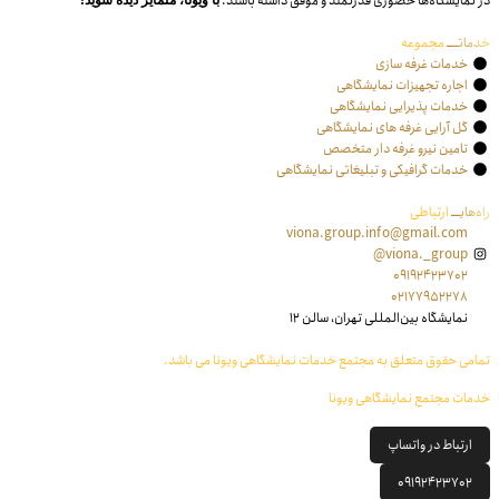
در نمایشگاه‌ها حضوری قدرتمند و موفق داشته باشند.
خدماتـــــ
مجموعه
خدمات غرفه سازی
اجاره تجهیزات نمایشگاهی
خدمات پذیرایی نمایشگاهی
گل آرایی غرفه های نمایشگاهی
تامین نیرو غرفه دار متخصص
خدمات گرافیکی و تبلیغاتی نمایشگاهی
راه‌هایــــ
ارتباطی
viona.group.info@gmail.com
viona._group@
09192423702
02177952278
نمایشگاه بین‌المللی تهران، سالن ۱۲
تمامی حقوق متعلق به مجتمع خدمات نمایشگاهی ویونا می باشد.
خدمات مجتمع نمایشگاهی ویونا
ارتباط در واتساپ
09192423702