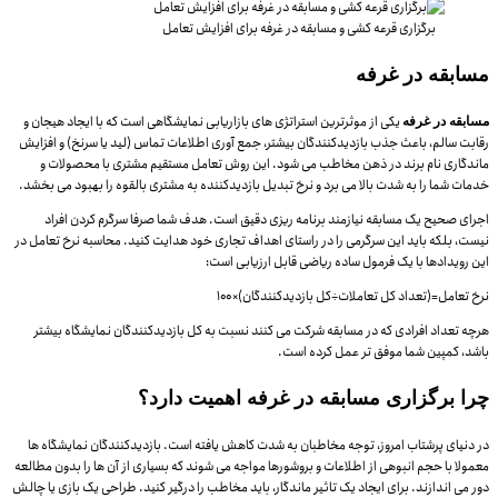
برگزاری قرعه کشی و مسابقه در غرفه برای افزایش تعامل
مسابقه در غرفه
یکی از موثرترین استراتژی های بازاریابی نمایشگاهی است که با ایجاد هیجان و
مسابقه در غرفه
رقابت سالم، باعث جذب بازدیدکنندگان بیشتر، جمع آوری اطلاعات تماس (لید یا سرنخ) و افزایش
ماندگاری نام برند در ذهن مخاطب می شود. این روش تعامل مستقیم مشتری با محصولات و
خدمات شما را به شدت بالا می برد و نرخ تبدیل بازدیدکننده به مشتری بالقوه را بهبود می بخشد.
اجرای صحیح یک مسابقه نیازمند برنامه ریزی دقیق است. هدف شما صرفا سرگرم کردن افراد
نیست، بلکه باید این سرگرمی را در راستای اهداف تجاری خود هدایت کنید. محاسبه نرخ تعامل در
این رویدادها با یک فرمول ساده ریاضی قابل ارزیابی است:
نرخ تعامل=(تعداد کل تعاملات÷کل بازدیدکنندگان)×۱۰۰
هرچه تعداد افرادی که در مسابقه شرکت می کنند نسبت به کل بازدیدکنندگان نمایشگاه بیشتر
باشد، کمپین شما موفق تر عمل کرده است.
چرا برگزاری مسابقه در غرفه اهمیت دارد؟
در دنیای پرشتاب امروز، توجه مخاطبان به شدت کاهش یافته است. بازدیدکنندگان نمایشگاه ها
معمولا با حجم انبوهی از اطلاعات و بروشورها مواجه می شوند که بسیاری از آن ها را بدون مطالعه
دور می اندازند. برای ایجاد یک تاثیر ماندگار، باید مخاطب را درگیر کنید. طراحی یک بازی یا چالش