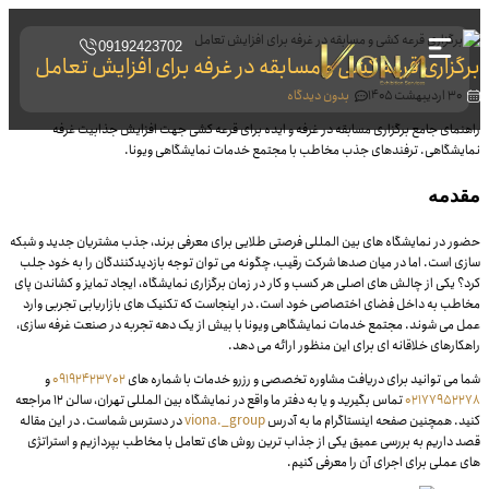
09192423702
برگزاری قرعه کشی و مسابقه در غرفه برای افزایش تعامل
۳۰ اردیبهشت ۱۴۰۵
بدون دیدگاه
راهنمای جامع برگزاری مسابقه در غرفه و ایده برای قرعه کشی جهت افزایش جذابیت غرفه
نمایشگاهی. ترفندهای جذب مخاطب با مجتمع خدمات نمایشگاهی ویونا.
مقدمه
حضور در نمایشگاه های بین المللی فرصتی طلایی برای معرفی برند، جذب مشتریان جدید و شبکه
سازی است. اما در میان صدها شرکت رقیب، چگونه می توان توجه بازدیدکنندگان را به خود جلب
کرد؟ یکی از چالش های اصلی هر کسب و کار در زمان برگزاری نمایشگاه، ایجاد تمایز و کشاندن پای
مخاطب به داخل فضای اختصاصی خود است. در اینجاست که تکنیک های بازاریابی تجربی وارد
عمل می شوند. مجتمع خدمات نمایشگاهی ویونا با بیش از یک دهه تجربه در صنعت غرفه سازی،
راهکارهای خلاقانه ای برای این منظور ارائه می دهد.
شما می توانید برای دریافت مشاوره تخصصی و رزرو خدمات با شماره های
09192423702
و
02177952278
تماس بگیرید و یا به دفتر ما واقع در نمایشگاه بین المللی تهران، سالن ۱۲ مراجعه
کنید. همچنین صفحه اینستاگرام ما به آدرس
viona._group
در دسترس شماست. در این مقاله
قصد داریم به بررسی عمیق یکی از جذاب ترین روش های تعامل با مخاطب بپردازیم و استراتژی
های عملی برای اجرای آن را معرفی کنیم.