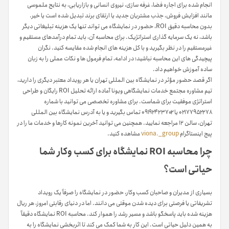
انجام شده برای اجاره فضا، غرفه سازی، نیروی انسانی و بازاریابی، به نتایج ملموسی
مانند افزایش فروش، جذب مشتریان جدید یا ارتقای برند تبدیل شده است یا خیر.
بدون محاسبه دقیق ROI، حضور در نمایشگاه می تواند تنها یک هزینه تبلیغاتی دیگر
باشد، نه یک سرمایه گذاری استراتژیک. برای محاسبه آن، باید تمام درآمدهای مستقیم و
غیرمستقیم را در نظر بگیرید و با کل هزینه های انجام شده مقایسه کنید. نگران
پیچیدگی های این محاسبه نباشید؛ در ادامه، تمام فرمول ها و نکات عملی را به زبان
ساده آموزش خواهیم داد.
اگر قصد حضور مؤثر در نمایشگاه بین المللی تهران یا هر رویداد معتبر دیگری را دارید،
تیم مشاوره مجتمع خدمات نمایشگاهی ویونا آماده ارائه تحلیل ROI رایگان و طراحی
استراتژی موفقیت برای شماست. برای مشاوره تخصصی می توانید با شماره
۰۲۱۷۷۹۵۲۲۷۸ یا ۰۹۱۹۲۴۲۳۷۰۲ تماس بگیرید و یا به آدرس نمایشگاه بین المللی
تهران، سالن ۱۲ مراجعه نمایید. همچنین می توانید آخرین نمونه کارها و خدمات ما را در
پیج اینستاگرام
viona._group
مشاهده کنید.
چرا محاسبه ROI نمایشگاه برای کسب وکار شما
حیاتی است؟
بسیاری از مدیران و صاحبان کسب وکار، حضور در نمایشگاه را صرفاً یک رویداد
تشریفاتی یا فرصتی برای دیده شدن موقتی می دانند. اما در دنیای رقابتی امروز، هر ریال
هزینه شده باید پاسخگو باشد و مسیر رشد را هموار کند. محاسبه ROI نمایشگاه دقیقاً
به همین دلیل حیاتی است. این کار به شما کمک می کند تا اثربخشی نمایشگاه را به