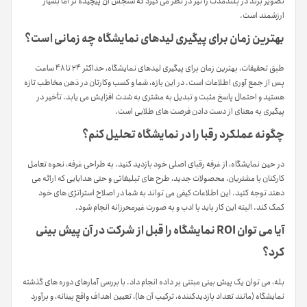
تصویر برند در بلندمدت را نیز در نظر می گیرد که سنجش آن پیچیده تر اما بسیار
ارزشمند است.
بهترین زمان برای پیگیری لیدهای نمایشگاه چه زمانی است؟
طبق تحقیقات، بهترین زمان برای پیگیری لیدهای نمایشگاه، حداکثر ۲۴ تا ۴۸ ساعت
پس از جمع آوری اطلاعات است. در این بازه، شما و کسب وکارتان در ذهن مخاطب تازه
هستید و احتمال پاسخ مثبت و تبدیل به مشتری به شدت افزایش می یابد. تأخیر در
پیگیری به معنای از دست دادن فرصت های طلایی است.
چگونه عملکرد رقبا را در نمایشگاه تحلیل کنم؟
در حین نمایشگاه، از غرفه رقبای اصلی خود بازدید کنید. به طراحی غرفه، نحوه تعامل
کارکنان با مشتریان، محصولات جدید، طرح های تبلیغاتی و حتی هدایایی که ارائه می
دهند توجه کنید. این اطلاعات کیفی می تواند به شما در اصلاح استراتژی های خود
کمک کند. البته این کار باید با ادب و به صورت غیرمحرزانه انجام شود.
آیا می توان ROI نمایشگاه را قبل از شرکت در آن پیش بینی
کرد؟
بله، می توان یک پیش بینی مبتنی بر داده انجام داد. با بررسی آمارهای دوره های گذشته
نمایشگاه (مانند تعداد بازدیدکننده، ترکیب آن ها)، تعیین اهداف واقع بینانه، و برآورد