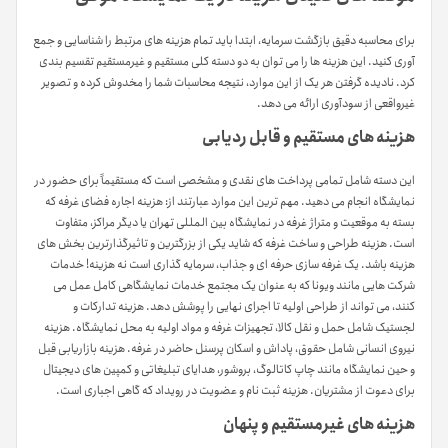
برای محاسبه دقیق بازگشت سرمایه، ابتدا باید تمام هزینه های مرتبط را شناسایی و جمع
آوری کنید. این هزینه ها را می توان به دو دسته کلی مستقیم و غیرمستقیم تقسیم بندی
کرد. نادیده گرفتن هر یک از این موارد، نتیجه محاسبات شما را مخدوش کرده و تصویر
غیرواقعی از سودآوری ارائه می دهد.
هزینه های مستقیم و قابل ردیابی
این دسته شامل تمامی پرداخت های نقدی و مشخصی است که مستقیماً برای حضور در
نمایشگاه انجام می دهید. مهم ترین این موارد عبارتند از: هزینه اجاره فضای غرفه که
بسته به موقعیت و متراژ غرفه در نمایشگاه بین المللی تهران یا دیگر مراکز، متفاوت
است. هزینه طراحی و ساخت غرفه که شاید یکی از بزرگترین و تاثیرگذارترین بخش های
هزینه باشد. یک غرفه سازی حرفه ای و جذاب، سرمایه گذاری است نه هزینه! خدمات
شرکت هایی مانند ویونا که به عنوان یک مجتمع خدمات نمایشگاهی کامل عمل می
کنند، می تواند از طراحی اولیه تا اجرای نهایی را پوشش دهد. هزینه تدارکات و
لجستیک شامل حمل و نقل کالا، تجهیزات غرفه و مواد اولیه به محل نمایشگاه. هزینه
نیروی انسانی شامل حقوق، پاداش و اسکان پرسنل حاضر در غرفه. هزینه بازاریابی قبل
و حین نمایشگاه مانند چاپ کاتالوگ، بروشور، هدایای تبلیغاتی و کمپین های دیجیتال
برای دعوت از مشتریان. هزینه ثبت نام و عضویت در رویداد که گاهی اجباری است.
هزینه های غیرمستقیم و پنهان