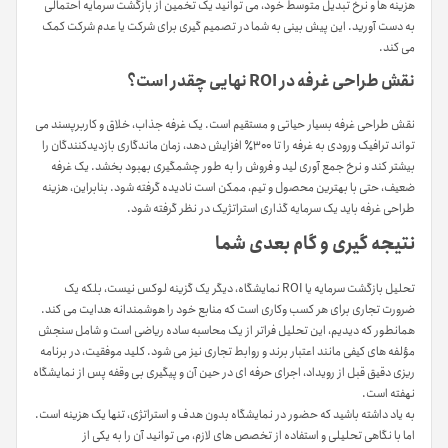
هزینه ها و نرخ تبدیل متوسط خود، می توانید یک تخمین از بازگشت سرمایه احتمالی
به دست آورید. این پیش بینی به شما در تصمیم گیری برای شرکت یا عدم شرکت کمک
می کند.
نقش طراحی غرفه در ROI نهایی چقدر است؟
نقش طراحی غرفه بسیار حیاتی و مستقیم است. یک غرفه جذاب، خلاق و کاربرپسند می
تواند ترافیک ورودی به غرفه را تا ۳۰۰٪ افزایش دهد، زمان ماندگاری بازدیدکنندگان را
بیشتر کند و نرخ جمع آوری لید و فروش را به طور چشمگیری بهبود بخشد. یک غرفه
ضعیف، حتی با بهترین محصول و تیم، ممکن است نادیده گرفته شود. بنابراین، هزینه
طراحی غرفه باید یک سرمایه گذاری استراتژیک در نظر گرفته شود.
نتیجه گیری و گام بعدی شما
تحلیل بازگشت سرمایه یا ROI نمایشگاه، دیگر یک گزینه لوکس نیست، بلکه یک
ضرورت تجاری برای هر کسب وکاری است که منابع خود را هوشمندانه هدایت می کند.
همانطور که دیدیم، این تحلیل فراتر از یک محاسبه ساده ریاضی است و شامل سنجش
مؤلفه های کیفی مانند اعتبار برند و روابط تجاری نیز می شود. کلید موفقیت، در برنامه
ریزی دقیق قبل از رویداد، اجرای حرفه ای در حین آن و پیگیری بی وقفه پس از نمایشگاه
نهفته است.
به یاد داشته باشید که حضور در نمایشگاه بدون هدف و استراتژی، تنها یک هزینه است.
اما با نگاهی تحلیلی و استفاده از تخصص های لازم، می توانید آن را به یکی از