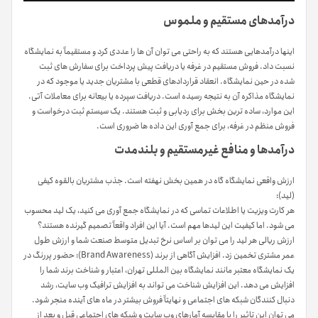
درآمدهای مستقیم و ملموس
اینها درآمدهایی هستند که به راحتی می توان آن ها را عددی کرد و مستقیماً به نمایشگاه
نسبت داد. فروش مستقیم در غرفه یا دریافت پیش پرداخت برای سفارش های ثبت
شده در حین نمایشگاه. انعقاد قراردادهای قطعی با مشتریان جدید یا موجود که در
نمایشگاه مذاکره آن به نتیجه رسیده است. دریافت سپرده یا بیعانه برای معاملات آتی.
این موارد، ساده ترین بخش برای ردیابی و ثبت هستند. یک سیستم ثبت درخواست و
فروش منظم در غرفه، برای جمع آوری این داده ها ضروری است.
درآمدها و منافع غیرمستقیم و بلندمدت
ارزش واقعی نمایشگاه گاه در همین بخش نهفته است. جذب مشتریان بالقوه کیفی
(لید):
هر کارت ویزیت یا اطلاعات تماسی که در نمایشگاه جمع آوری می کنید، یک لید محسوب
می شود. اما کیفیت این لیدها مهم است. آیا این افراد واقعاً تصمیم گیرنده هستند؟
ارزش ریالی هر لید را می توان بر اساس نرخ تبدیل متوسط صنعت شما و ارزش طول
عمر مشتری تخمین زد. افزایش آگاهی از برند (Brand Awareness): حضور پررنگ در
یک نمایشگاه معتبر مانند نمایشگاه بین المللی تهران، اعتبار و شناخت برند شما را
افزایش می دهد. این افزایش شناخت می تواند به افزایش ترافیک وب سایت، رشد
دنبال کنندگان شبکه های اجتماعی و نهایتاً فروش بیشتر در ماه های آینده منجر شود.
می توان این تاثیر را با مقایسه آمارهای وب سایت و شبکه های اجتماعی قبل و بعد از