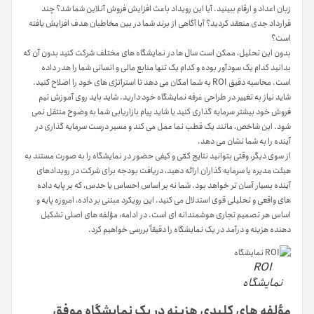
زبان اعداد و ارقام ببینید. آیا این رویداد باعث افزایش فروش آنلاین شما شد؟ چند
قرارداد جدی منعقد کردید؟ آیا آگاهی از برند شما در بین مخاطبان هدف افزایش یافته
است؟
بدون این تحلیل، ممکن است سال ها در نمایشگاه های مختلف شرکت کنید بدون آن که
بدانید کدام یک سودآور بوده و کدام یک تنها منابع مالی و انسانی شما را هدر داده
است. محاسبه دقیق ROI به شما امکان می دهد تا استراتژی های خود را اصلاح کنید.
شاید نیاز به تغییر در طراحی غرفه نمایشگاه خود دارید. شاید باید روی آموزش تیم
فروش خود بیشتر سرمایه گذاری کنید یا شاید پیام بازاریابی شما به وضوح منتقل نمی
شود. این شاخص، مانند یک قطب نما عمل می کند و مسیر درست سرمایه گذاری در
آینده را به شما نشان می دهد.
از سوی دیگر، وقتی بتوانید نتایج کمّی و کیفی حضور در نمایشگاه را به صورت مستند به
هیئت مدیره یا سرمایه گذاران ارائه دهید، دریافت بودجه برای شرکت در رویدادهای
آینده بسیار آسان تر خواهد بود. شما نه بر اساس احساس یا حدس، که بر پایه داده
های واقعی و تحلیلی قوی استدلال می کنید. این رویکرد مبتنی بر داده، امروزه پایه و
اساس هر تصمیم تجاری هوشمندانه ای است. در ادامه، مؤلفه های اصلی تشکیل
دهنده هزینه و درآمد در یک نمایشگاه را دقیقاً بررسی خواهیم کرد.
ROI
نمایشگاه
مؤلفه های کلیدی هزینه در یک نمایشگاه موفق