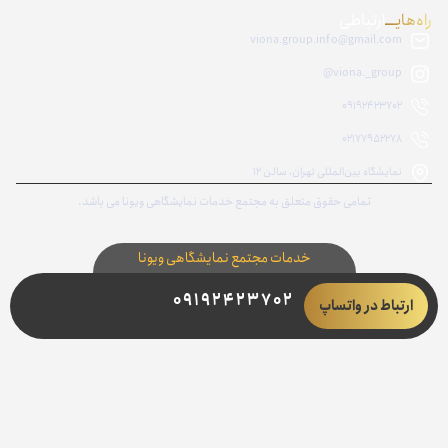
راه‌هایــــ
ارتباطی
viona.group.info@gmail.com
viona._group@
09192423702
02177952278
نمایشگاه بین‌المللی تهران، سالن ۱۲
تمامی حقوق متعلق به مجتمع خدمات نمایشگاهی ویونا می باشد.
خدمات مجتمع نمایشگاهی ویونا
09192423702
ارتباط در واتساپ