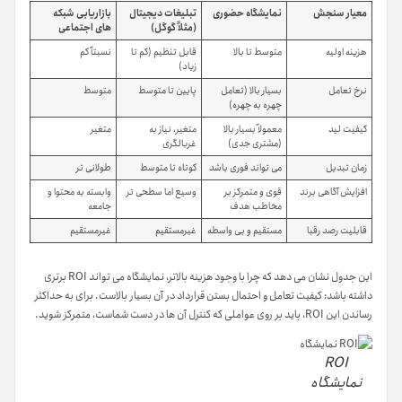
معیار سنجش
نمایشگاه حضوری
تبلیغات دیجیتال
بازاریابی شبکه
(مثلاً گوگل)
های اجتماعی
هزینه اولیه
متوسط تا بالا
قابل تنظیم (کم تا
نسبتاً کم
زیاد)
نرخ تعامل
بسیار بالا (تعامل
پایین تا متوسط
متوسط
چهره به چهره)
کیفیت لید
معمولاً بسیار بالا
متغیر، نیاز به
متغیر
(مشتری جدی)
غربالگری
زمان تبدیل
می تواند فوری باشد
کوتاه تا متوسط
طولانی تر
افزایش آگاهی برند
قوی و متمرکز بر
وسیع اما سطحی تر
وابسته به محتوا و
مخاطب هدف
جامعه
قابلیت رصد رقبا
مستقیم و بی واسطه
غیرمستقیم
غیرمستقیم
این جدول نشان می دهد که چرا با وجود هزینه بالاتر، نمایشگاه می تواند ROI برتری
داشته باشد: کیفیت تعامل و احتمال بستن قرارداد در آن بسیار بالاست. برای به حداکثر
رساندن این ROI، باید بر روی عواملی که کنترل آن ها در دست شماست، متمرکز شوید.
ROI
نمایشگاه