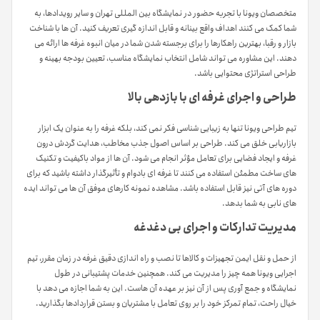
متخصصان ویونا با تجربه حضور در نمایشگاه بین المللی تهران و سایر رویدادها، به
شما کمک می کنند اهداف واقع بینانه و قابل اندازه گیری تعریف کنید. آن ها با شناخت
بازار و رقبا، بهترین راهکارها را برای برجسته شدن شما در میان انبوه غرفه ها ارائه می
دهند. این مشاوره می تواند شامل انتخاب نمایشگاه مناسب، تعیین بودجه بهینه و
طراحی استراتژی محتوایی باشد.
طراحی و اجرای غرفه ای با بازدهی بالا
تیم طراحی ویونا تنها به زیبایی شناسی فکر نمی کند، بلکه غرفه را به عنوان یک ابزار
بازاریابی خلق می کند. طراحی بر اساس اصول جذب مخاطب، هدایت گردش درون
غرفه و ایجاد فضایی برای تعامل مؤثر انجام می شود. آن ها از مواد باکیفیت و تکنیک
های ساخت مطمئن استفاده می کنند تا غرفه ای بادوام و تأثیرگذار داشته باشید که برای
دوره های آتی نیز قابل استفاده باشد. مشاهده نمونه کارهای موفق آن ها می تواند ایده
های نابی به شما بدهد.
مدیریت تدارکات و اجرای بی دغدغه
از حمل و نقل ایمن تجهیزات و کالاها تا نصب و راه اندازی دقیق غرفه در زمان مقرر، تیم
اجرایی ویونا همه چیز را مدیریت می کند. همچنین خدمات پشتیبانی در طول
نمایشگاه و جمع آوری پس از آن نیز بر عهده آن هاست. این به شما اجازه می دهد با
خیال راحت، تمام تمرکز خود را بر روی تعامل با مشتریان و بستن قراردادها بگذارید.