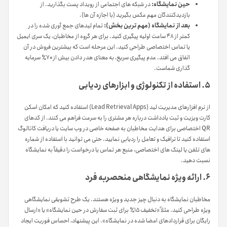
حین نمایشگاه:
در شبکه های اجتماعی از رویداد پست بگذارید. از
بازدیدکنندگان مهم عکس بگیرید (با اجازه آن ها).
بعد از نمایشگاه (مهم ترین بخش):
تمام لیدهای جمع آوری شده را در
کمتر از ۴۸ ساعت اولیه پیگیری کنید. برای هر گروه از مخاطبان، یک سری ایمیل
یا تماس اختصاصی طراحی کنید. این مرحله است که بیشترین فروش در آن
اتفاق می افتد. عدم پیگیری سریع، به معنای هدر دادن بیش از ۷۰٪ سرمایه
گذاری شماست.
۵. استفاده از تکنولوژی و ابزارهای ردیابی
از نرم افزارهای مدیریت لید (Lead Retrieval Apps) استفاده کنید که امکان اسکن
کارت ویزیت و ثبت یادداشت درباره هر مشتری را به سرعت فراهم می کنند. از کدهای
QR اختصاصی برای هدایت مخاطبان به صفحه خاصی در وب سایت یا دریافت کاتالوگ
استفاده کنید تا ترافیک و تعامل را ردیابی نمایید. حتی می توانید با استفاده از شماره
های تلفن یا لینک های اختصاصی، منبع هر تماس یا درخواست را دقیقاً به نمایشگاه
نسبت دهید.
۶. ارائه ویژه نمایشگاهی منحصربه فرد
مخاطبان نمایشگاه به دنبال چیز جدید و ویژه هستند. یک طرح تشویقی نمایشگاهی
ویژه طراحی کنید. مثلاً «تخفیف ۱۵٪ برای ثبت سفارش در حین نمایشگاه» یا «ارسال
رایگان برای قراردادهای امضا شده در نمایشگاه». این پیشنهاد، احساس فوریت ایجاد