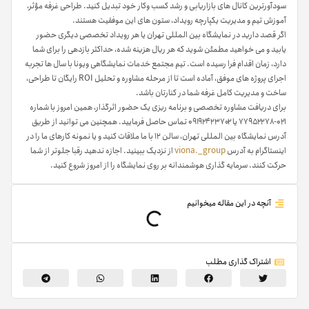
سودآورترین کانال های بازاریابی و رشد کسب وکار خود تبدیل کنید. طراحی غرفه مؤثر،
آموزش تیم و مدیریت یکپارچه رویداد، ستون های این موفقیت هستند.
اگر قصد دارید در نمایشگاه بین المللی تهران یا هر رویداد تخصصی دیگری حضور
یابید و می خواهید مطمئن شوید که هر ریال هزینه شده، حداکثر بازدهی را برای شما
دارد، زمان اقدام فرا رسیده است. تیم مجتمع خدمات نمایشگاهی ویونا با سال ها تجربه
اجرای پروژه های موفق، آماده است تا از مرحله مشاوره و تحلیل ROI رایگان تا طراحی،
ساخت و مدیریت کامل غرفه شما در کنارتان باشد.
برای دریافت مشاوره تخصصی و برنامه ریزی یک حضور اثرگذار، همین امروز با شماره
۰۲۱-۷۷۹۵۲۲۷۸ یا ۰۹۱۹۲۴۲۳۷۰۲ تماس حاصل فرمایید. همچنین می توانید از طریق
آدرس نمایشگاه بین المللی تهران، سالن ۱۲ با ما ملاقات کنید و یا نمونه کارهای ما را در
اینستاگرام به آدرس
viona._group
از نزدیک ببینید. اجازه ندهید رقبا جلوتر از شما
حرکت کنند. سرمایه گذاری هوشمندانه بر روی نمایشگاه را از امروز شروع کنید.
آنچه در این مقاله میخوانیم
اشتراک گذاری مطلب