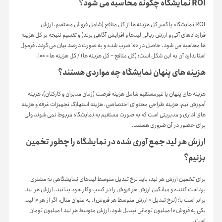
ROI نمایشگاه چگونه محاسبه می شود؟
ROI نمایشگاه با کسر کل هزینه ها از کل منافع (شامل فروش مستقیم، ارزش
قراردادهای آتی و ارزش ریالی لیدها و افزایش آگاهی برند) و تقسیم نتیجه بر کل هزینه
ها محاسبه می شود. حاصل در ۱۰۰ ضرب شده و به صورت درصد بیان می گردد. فرمول
استاندارد آن به این شکل است: (کل منافع – کل هزینه ها) / کل هزینه ها × ۱۰۰.
هزینه های پنهان نمایشگاه چه مواردی هستند؟
هزینه های پنهان یا غیرمستقیم شامل هزینه فرصت (زمان مدیران و کارکنان)، هزینه
آموزش تیم، هزینه طراحی محتوای اختصاصی، هزینه استهلاک تجهیزات غرفه و هزینه
های اداری و مدیریتی است که به صورت مستقیم به نمایشگاه مربوط نمی شوند ولی
برای حضور در آن ضروری هستند.
ارزش هر لید جمع آوری شده در نمایشگاه را چطور تخمین
بزنیم؟
برای تخمین ارزش هر لید، باید نرخ تبدیل متوسط لیدهای نمایشگاهی به مشتری
پرداخت کننده و میانگین ارزش هر فروش را در کسب وکار خود بدانید. ارزش هر لید
برابر است با: (نرخ تبدیل × ارزش متوسط هر فروش). به عنوان مثال، اگر از هر ۱۰ لید،
یکی به فروش ۱۰ میلیون تومانی تبدیل شود، ارزش متوسط هر لید ۱ میلیون تومان
است.