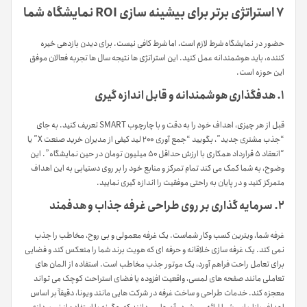
۷ استراتژی برتر برای بیشینه سازی ROI نمایشگاه شما
حضور در نمایشگاه شرط لازم است، اما شرط کافی نیست. برای دیدن بازدهی خیره
کننده، باید هوشمندانه عمل کنید. این استراتژی ها نتیجه سال ها تجربه فعالان موفق
این حوزه است.
۱. هدفگذاری هوشمندانه و قابل اندازه گیری
قبل از هر چیزی، اهداف خود را به دقت و با چارچوب SMART تعریف کنید. به جای
“جذب مشتری جدید”، بگویید “جمع آوری ۲۰۰ لید کیفی از مدیران خرید صنعت X” یا
“انعقاد ۵ قرارداد همکاری با ارزش حداقل ۵۰ میلیون تومان در حین نمایشگاه”. این
وضوح، به شما کمک می کند تمام تمرکز و منابع خود را بر روی دستیابی به این اهداف
متمرکز کنید و در پایان به راحتی موفقیت را اندازه گیری نمایید.
۲. سرمایه گذاری بر روی طراحی غرفه جذاب و هدفمند
غرفه شما، ویترین کسب وکار شماست. یک غرفه معمولی و بی روح، مخاطب را جذب
نمی کند. یک غرفه سازی خلاقانه و حرفه ای که هویت برند شما را منعکس کند و فضایی
برای تعامل راحت فراهم آورد، یک موتور جذب مخاطب است. استفاده از المان های
تعاملی مانند صفحه های لمسی، واقعیت افزوده یا فضای استراحت کوچک می تواند
معجزه کند. خدمات طراحی و ساخت غرفه در شرکت هایی مانند ویونا، دقیقاً بر اساس