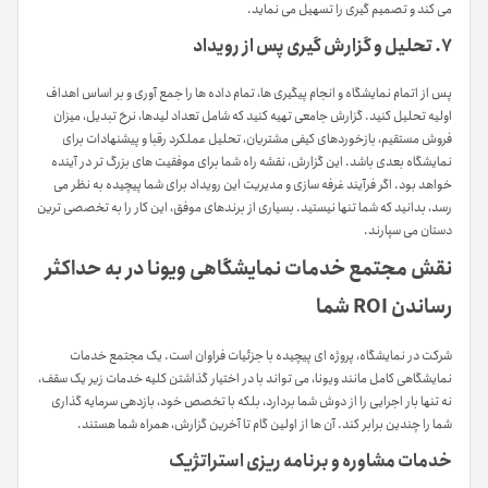
می کند و تصمیم گیری را تسهیل می نماید.
۷. تحلیل و گزارش گیری پس از رویداد
پس از اتمام نمایشگاه و انجام پیگیری ها، تمام داده ها را جمع آوری و بر اساس اهداف
اولیه تحلیل کنید. گزارش جامعی تهیه کنید که شامل تعداد لیدها، نرخ تبدیل، میزان
فروش مستقیم، بازخوردهای کیفی مشتریان، تحلیل عملکرد رقبا و پیشنهادات برای
نمایشگاه بعدی باشد. این گزارش، نقشه راه شما برای موفقیت های بزرگ تر در آینده
خواهد بود. اگر فرآیند غرفه سازی و مدیریت این رویداد برای شما پیچیده به نظر می
رسد، بدانید که شما تنها نیستید. بسیاری از برندهای موفق، این کار را به تخصصی ترین
دستان می سپارند.
نقش مجتمع خدمات نمایشگاهی ویونا در به حداکثر
رساندن ROI شما
شرکت در نمایشگاه، پروژه ای پیچیده با جزئیات فراوان است. یک مجتمع خدمات
نمایشگاهی کامل مانند ویونا، می تواند با در اختیار گذاشتن کلیه خدمات زیر یک سقف،
نه تنها بار اجرایی را از دوش شما بردارد، بلکه با تخصص خود، بازدهی سرمایه گذاری
شما را چندین برابر کند. آن ها از اولین گام تا آخرین گزارش، همراه شما هستند.
خدمات مشاوره و برنامه ریزی استراتژیک