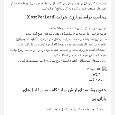
اینجاست که باید ارزش لیدها و افزایش آگاهی از برند را به صورت ریالی و با استفاده از
معیارهای صنعت خود، برآورد و به “کل منافع” اضافه کنید.
محاسبه بر اساس ارزش هر لید (Cost Per Lead)
در این روش، تمرکز بر روی جذب مشتری بالقوه است.
هزینه هر لید = کل هزینه های نمایشگاه / تعداد لیدهای جمع آوری شده
سپس این عدد را با هزینه جذب هر لید از کانال های دیگر (مثلاً تبلیغات دیجیتال)
مقایسه می کنید. اگر هزینه هر لید در نمایشگاه کمتر و کیفیت لیدها بالاتر باشد،
نمایشگاه گزینه مؤثرتری است. برای تبدیل لید به ارزش ریالی، می توانید از نرخ تبدیل
متوسط و ارزش متوسط هر فروش استفاده کنید:
ارزش لیدهای نمایشگاه = (تعداد لیدها × نرخ تبدیل) × ارزش متوسط هر فروش
ROI
نمایشگاه
جدول مقایسه ای ارزش نمایشگاه با سایر کانال های
بازاریابی
برای درک بهتر، مقایسه کمی با سایر کانال ها مفید است.