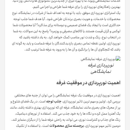
خدمات نمایشگاهی ویونا، ما با بهره گیری از جدیدترین تکنولوژی ها و دانش روز دنیا،
بهترین راهکارهای نورپردازی را برای غرفه شما طراحی و اجرا می کنیم.
یک استراتژی نورپردازی موفق، باید با توجه به اهداف شما از شرکت در نمایشگاه، نوع
محصولات یا خدمات، و هویت بصری برندتان طراحی شود. آیا هدف شما جلب توجه
حداکثری است یا ایجاد یک فضای صمیمی و دوستانه برای مذاکره؟ آیا محصولات شما
لوکس و گران قیمت هستند یا کالاهای مصرفی و روزمره؟ پاسخ به این سوالات، به شما
در انتخاب نوع، رنگ و شدت نور مناسب کمک خواهد کرد. به یاد داشته باشید که
نورپردازی، اولین نقطه تماس بصری بازدیدکنندگان با غرفه شماست و باید به گونه ای
باشد که کنجکاوی آن ها را برانگیزد و آن ها را به ورود به غرفه شما ترغیب کند.
نورپردازی غرفه
نمایشگاهی
اهمیت نورپردازی در موفقیت غرفه
اهمیت نورپردازی در موفقیت یک غرفه نمایشگاهی را می توان از جنبه های مختلفی
بررسی کرد. اولین و مهم ترین تاثیر نورپردازی،
جلب توجه
است. در یک فضای شلوغ و
پر از محرک های بصری مانند نمایشگاه، غرفه ای که نورپردازی بهتری داشته باشد، مانند
یک آهنربا عمل کرده و نگاه ها را به خود جذب می کند. استفاده از نورهای دینامیک،
رنگ های جذاب و کنتراست نوری، می تواند به راحتی غرفه شما را از دیگران متمایز کند.
دومین تاثیر مهم نورپردازی،
برجسته سازی محصولات
است. با استفاده از تکنیک