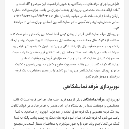
طراحی و اجرای غرفه های نمایشگاهی، به خوبی از اهمیت این موضوع آگاه است و
آماده ارائه خدمات تخصصی نورپردازی به شما عزیزان می باشد. برای دریافت مشاوره
رایگان و اطلاع از خدمات ما، می توانید با شماره های ۰۹۱۹۲۴۲۳۷۰۲ و ۰۲۱۷۷۹۵۲۲۷۸
تماس حاصل فرمایید یا به آدرس ما در نمایشگاه بین المللی تهران، سالن ۱۲ مراجعه
کنید.
نورپردازی غرفه نمایشگاهی فراتر از روشن کردن فضا است؛ این یک هنر و علم است که با
استفاده از تکنیک های مختلف، به برجسته سازی محصولات، تقویت هویت برند و ایجاد
یک تجربه منحصر به فرد برای بازدیدکنندگان می پردازد. نوری که به درستی طراحی و
اجرا شده باشد، می تواند احساسات مخاطبان را تحت تاثیر قرار دهد، آن ها را به سمت
محصولات کلیدی هدایت کند و در نهایت، به افزایش فروش و موفقیت شما در
نمایشگاه کمک کند. در این مقاله، به صورت جامع و کامل، به بررسی اصول و تکنیک
های نورپردازی غرفه نمایشگاهی می پردازیم تا شما را در مسیر دستیابی به یک غرفه
درخشان و موفق یاری کنیم.
نورپردازی غرفه نمایشگاهی
نورپردازی غرفه نمایشگاهی
یکی از مهم ترین جنبه های طراحی غرفه است که تاثیر
مستقیمی بر موفقیت شما در نمایشگاه دارد. این عنصر به ظاهر ساده، می تواند تفاوت
بین یک غرفه معمولی و یک غرفه فوق العاده را رقم بزند. نورپردازی مناسب، نه تنها
باعث می شود که غرفه شما در میان انبوه غرفه های دیگر به چشم بیاید، بلکه به شما
کمک می کند تا پیام برند خود را به طور موثرتری به مخاطبان منتقل کنید. در مجتمع