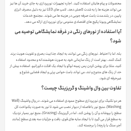
محصولات و پیام هایتان استفاده کنید. اجاره تجهیزات نورپردازی به جای خرید آن ها نیز
می تواند هزینه ها را به شدت کاهش دهد. لامپ های LED نیز به دلیل مصرف انرژی
پایین، در بلندمدت باعث صرفه جویی در هزینه ها می شوند. مجتمع خدمات
نمایشگاهی ویونا پکیج های اقتصادی متنوعی برای نورپردازی ارائه می دهد.
آیا استفاده از نورهای رنگی در غرفه نمایشگاهی توصیه می
شود؟
بله، اما با احتیاط. نورهای رنگی می توانند به ایجاد جذابیت بصری و تقویت هویت برند
کمک کنند. بهتر است از رنگ سازمانی خود به صورت هوشمندانه و محدود استفاده
کنید، مثلا برای روشن کردن پس زمینه لوگو یا ایجاد یک افکت دکوراتیو. استفاده بیش از
حد از رنگ های متنوع و تند، می تواند باعث حواس پرتی و ایجاد فضایی شلوغ و
غیرحرفه ای شود.
تفاوت بین وال واشینگ و گریزینگ چیست؟
هر دو تکنیک برای نورپردازی سطوح عمودی استفاده می شوند. در وال واشینگ (Wall
Washing)، منبع نور با فاصله از دیوار نصب می شود تا نور به صورت یکنواخت کل
سطح را بپوشاند و آن را روشن کند. اما در گریزینگ (Grazing)، منبع نور بسیار نزدیک
به سطح قرار می گیرد تا با ایجاد سایه های قوی، بافت و جزئیات سه بعدی سطح (مانند
آجر، سنگ یا پارچه) را برجسته کند.