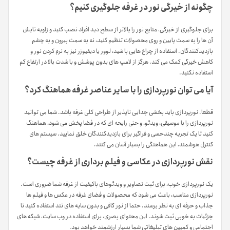
چگونه از خیرگی نور در غرفه جلوگیری کنیم؟
برای جلوگیری از خیرگی، منابع نور را بالاتر از سطح دید افراد نصب کنید و زاویه تابش
آن ها را به سمت پایین و روی محصولات تنظیم کنید، نه به سمت بیرون و به چشم
بازدیدکنندگان. استفاده از چراغ هایی با شید، لوور یا دیفیوزر نیز به نرم کردن نور و
کاهش خیرگی کمک می کند. هرگز از لامپ های بدون پوشش و با شدت بالا در ارتفاع کم
استفاده نکنید.
آیا می توان نورپردازی را با سایر عناصر غرفه هماهنگ کرد؟
قطعا. نورپردازی باید بخشی جدایی ناپذیر از طراحی کلی غرفه باشد. شما می توانید
نورپردازی را با موسیقی، ویدئو، و حتی رایحه ای که در فضا پخش می شود، هماهنگ
کنید تا یک تجربه چندحسی و فراگیر برای بازدیدکنندگان خلق نمایید. سیستم های
کنترل هوشمند، این هماهنگی را بسیار آسان می کنند.
نقش نورپردازی در عکاسی و فیلم برداری از غرفه چیست؟
یک نورپردازی خوب، برای ثبت تصاویر و ویدئوهای باکیفیت از غرفه شما ضروری است.
نورپردازی مناسب، باعث می شود که محصولات و فضای غرفه در عکس ها و فیلم ها
جذاب و حرفه ای به نظر برسند. حتما از نور کافی و بدون سایه های تند استفاده کنید تا
جزئیات به خوبی ثبت شوند. این محتوای بصری، برای استفاده در وب سایت، شبکه های
اجتماعی و کمپین های تبلیغاتی شما بسیار ارزشمند خواهد بود.