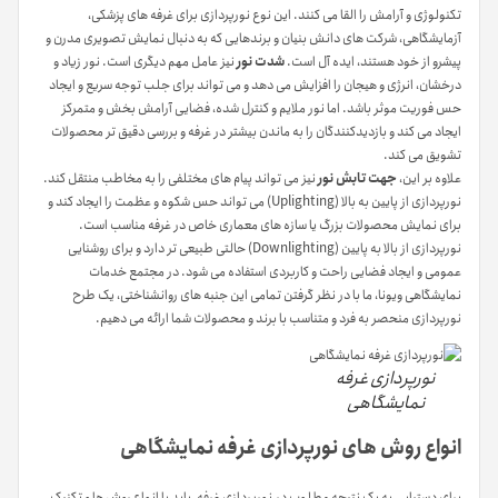
تکنولوژی و آرامش را القا می کنند. این نوع نورپردازی برای غرفه های پزشکی،
آزمایشگاهی، شرکت های دانش بنیان و برندهایی که به دنبال نمایش تصویری مدرن و
پیشرو از خود هستند، ایده آل است.
شدت نور
نیز عامل مهم دیگری است. نور زیاد و
درخشان، انرژی و هیجان را افزایش می دهد و می تواند برای جلب توجه سریع و ایجاد
حس فوریت موثر باشد. اما نور ملایم و کنترل شده، فضایی آرامش بخش و متمرکز
ایجاد می کند و بازدیدکنندگان را به ماندن بیشتر در غرفه و بررسی دقیق تر محصولات
تشویق می کند.
علاوه بر این،
جهت تابش نور
نیز می تواند پیام های مختلفی را به مخاطب منتقل کند.
نورپردازی از پایین به بالا (Uplighting) می تواند حس شکوه و عظمت را ایجاد کند و
برای نمایش محصولات بزرگ یا سازه های معماری خاص در غرفه مناسب است.
نورپردازی از بالا به پایین (Downlighting) حالتی طبیعی تر دارد و برای روشنایی
عمومی و ایجاد فضایی راحت و کاربردی استفاده می شود. در مجتمع خدمات
نمایشگاهی ویونا، ما با در نظر گرفتن تمامی این جنبه های روانشناختی، یک طرح
نورپردازی منحصر به فرد و متناسب با برند و محصولات شما ارائه می دهیم.
نورپردازی غرفه
نمایشگاهی
انواع روش های نورپردازی غرفه نمایشگاهی
برای دستیابی به یک نتیجه مطلوب در نورپردازی غرفه، باید با انواع روش ها و تکنیک