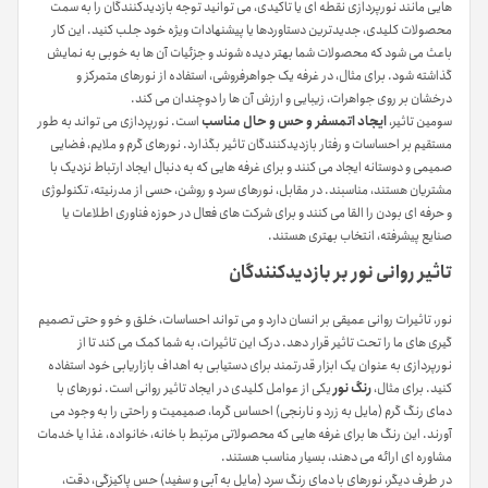
هایی مانند نورپردازی نقطه ای یا تاکیدی، می توانید توجه بازدیدکنندگان را به سمت
محصولات کلیدی، جدیدترین دستاوردها یا پیشنهادات ویژه خود جلب کنید. این کار
باعث می شود که محصولات شما بهتر دیده شوند و جزئیات آن ها به خوبی به نمایش
گذاشته شود. برای مثال، در غرفه یک جواهرفروشی، استفاده از نورهای متمرکز و
درخشان بر روی جواهرات، زیبایی و ارزش آن ها را دوچندان می کند.
سومین تاثیر،
ایجاد اتمسفر و حس و حال مناسب
است. نورپردازی می تواند به طور
مستقیم بر احساسات و رفتار بازدیدکنندگان تاثیر بگذارد. نورهای گرم و ملایم، فضایی
صمیمی و دوستانه ایجاد می کنند و برای غرفه هایی که به دنبال ایجاد ارتباط نزدیک با
مشتریان هستند، مناسبند. در مقابل، نورهای سرد و روشن، حسی از مدرنیته، تکنولوژی
و حرفه ای بودن را القا می کنند و برای شرکت های فعال در حوزه فناوری اطلاعات یا
صنایع پیشرفته، انتخاب بهتری هستند.
تاثیر روانی نور بر بازدیدکنندگان
نور، تاثیرات روانی عمیقی بر انسان دارد و می تواند احساسات، خلق و خو و حتی تصمیم
گیری های ما را تحت تاثیر قرار دهد. درک این تاثیرات، به شما کمک می کند تا از
نورپردازی به عنوان یک ابزار قدرتمند برای دستیابی به اهداف بازاریابی خود استفاده
کنید. برای مثال،
رنگ نور
یکی از عوامل کلیدی در ایجاد تاثیر روانی است. نورهای با
دمای رنگ گرم (مایل به زرد و نارنجی) احساس گرما، صمیمیت و راحتی را به وجود می
آورند. این رنگ ها برای غرفه هایی که محصولاتی مرتبط با خانه، خانواده، غذا یا خدمات
مشاوره ای ارائه می دهند، بسیار مناسب هستند.
در طرف دیگر، نورهای با دمای رنگ سرد (مایل به آبی و سفید) حس پاکیزگی، دقت،