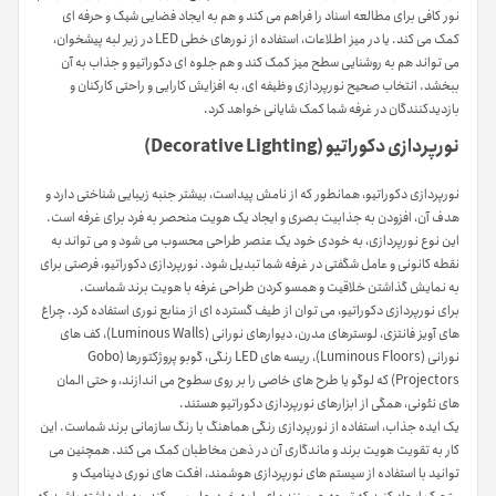
نور کافی برای مطالعه اسناد را فراهم می کند و هم به ایجاد فضایی شیک و حرفه ای
کمک می کند. یا در میز اطلاعات، استفاده از نورهای خطی LED در زیر لبه پیشخوان،
می تواند هم به روشنایی سطح میز کمک کند و هم جلوه ای دکوراتیو و جذاب به آن
ببخشد. انتخاب صحیح نورپردازی وظیفه ای، به افزایش کارایی و راحتی کارکنان و
بازدیدکنندگان در غرفه شما کمک شایانی خواهد کرد.
نورپردازی دکوراتیو (Decorative Lighting)
نورپردازی دکوراتیو، همانطور که از نامش پیداست، بیشتر جنبه زیبایی شناختی دارد و
هدف آن، افزودن به جذابیت بصری و ایجاد یک هویت منحصر به فرد برای غرفه است.
این نوع نورپردازی، به خودی خود یک عنصر طراحی محسوب می شود و می تواند به
نقطه کانونی و عامل شگفتی در غرفه شما تبدیل شود. نورپردازی دکوراتیو، فرصتی برای
به نمایش گذاشتن خلاقیت و همسو کردن طراحی غرفه با هویت برند شماست.
برای نورپردازی دکوراتیو، می توان از طیف گسترده ای از منابع نوری استفاده کرد. چراغ
های آویز فانتزی، لوسترهای مدرن، دیوارهای نورانی (Luminous Walls)، کف های
نورانی (Luminous Floors)، ریسه های LED رنگی، گوبو پروژکتورها (Gobo
Projectors) که لوگو یا طرح های خاصی را بر روی سطوح می اندازند، و حتی المان
های نئونی، همگی از ابزارهای نورپردازی دکوراتیو هستند.
یک ایده جذاب، استفاده از نورپردازی رنگی هماهنگ با رنگ سازمانی برند شماست. این
کار به تقویت هویت برند و ماندگاری آن در ذهن مخاطبان کمک می کند. همچنین می
توانید با استفاده از سیستم های نورپردازی هوشمند، افکت های نوری دینامیک و