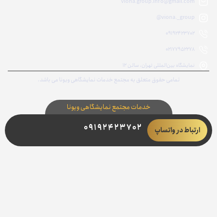
viona.group.info@gmail.com
viona._group@
09192423702
02177952278
نمایشگاه بین‌المللی تهران، سالن ۱۲
تمامی حقوق متعلق به مجتمع خدمات نمایشگاهی ویونا می باشد.
خدمات مجتمع نمایشگاهی ویونا
09192423702
ارتباط در واتساپ