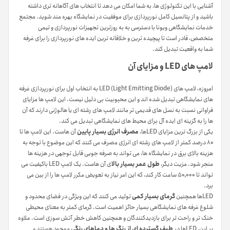
آشنایی با این تکنولوژی ها، به شما امکان می دهد تا انتخاب های آگاهانه تری داشته
باشید و از پتانسیل کامل نورپردازی برای موفقیت در نمایشگاه بهره مند شوید. مجتمع
خدمات نمایشگاهی ویونا با دسترسی به به روزترین تجهیزات نورپردازی و تیمی
متخصص، قادر است تا پیچیده ترین و خلاقانه ترین ایده های نورپردازی را برای غرفه
شما به واقعیت تبدیل کند.
لامپ های LED و مزایای آن
امروزه، لامپ های LED (Light Emitting Diode) به انتخاب اول برای نورپردازی غرفه
های نمایشگاهی تبدیل شده اند و این محبوبیت بی دلیل نیست. این لامپ ها مزایای
فراوانی نسبت به نسل های قدیمی تر مانند لامپ های رشته ای یا هالوژنی دارند که آن
ها را به گزینه ای ایده آل برای محیط های نمایشگاهی تبدیل می کند.
یکی از بزرگ ترین مزایای LEDها،
مصرف انرژی بسیار پایین
آن هاست. این لامپ ها تا
۸۰ درصد کمتر از لامپ های رشته ای انرژی مصرف می کنند که این موضوع با توجه به
هزینه بالای برق در نمایشگاه ها، می تواند به صرفه جویی قابل توجهی در هزینه ها
منجر شود. مزیت دیگر،
طول عمر بسیار بالا
ی آن هاست. یک لامپ LED باکیفیت می
تواند تا ۵۰,۰۰۰ ساعت کار کند، که این امر نیاز به تعویض مکرر لامپ ها را از بین می
برد.
LEDها همچنین
گرمای بسیار کمی
تولید می کنند که این ویژگی در فضای محدود و
شلوغ غرفه های نمایشگاهی بسیار حائز اهمیت است. گرمای کمتر به معنای محیطی
خنک تر و راحت تر برای بازدیدکنندگان و همچنین کاهش خطر آتش سوزی است. علاوه
بر این، LEDها در
طیف گسترده ای از رنگ ها و دماهای رنگی
موجود هستند و