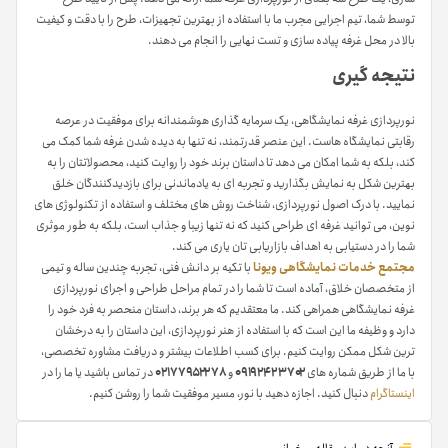
توسط شما، تیم اجرایی مجرب ما با استفاده از بهترین تجهیزات، طرح را با دقت و کیفیت
بالا در محل غرفه پیاده سازی و تست نهایی را انجام می دهند.
نتیجه گیری
نورپردازی غرفه نمایشگاهی، یک سرمایه گذاری هوشمندانه برای موفقیت در عرصه
رقابتی نمایشگاه هاست. این عنصر قدرتمند، نه تنها به دیده شدن غرفه شما کمک می
کند، بلکه به شما امکان می دهد تا داستان برند خود را روایت کنید، محصولاتتان را به
بهترین شکل به نمایش بگذارید و تجربه ای به یادماندنی برای بازدیدکنندگان خلق
نمایید. با درک اصول نورپردازی، شناخت روش های مختلف و استفاده از تکنولوژی های
نوین، می توانید غرفه ای طراحی کنید که نه تنها زیبا و جذاب است، بلکه به طور موثری
شما را در دستیابی به اهداف بازاریابی تان یاری می کند.
مجتمع خدمات نمایشگاهی ویونا
با تکیه بر دانش فنی، تجربه چندین ساله و تیمی
از متخصصان خلاق، آماده است تا شما را در تمام مراحل طراحی و اجرای نورپردازی
غرفه نمایشگاهی همراهی کند. ما معتقدیم که هر برند، داستان منحصر به فرد خود را
دارد و وظیفه ما این است که با استفاده از هنر نورپردازی، این داستان را به درخشان
ترین شکل ممکن روایت کنیم. برای کسب اطلاعات بیشتر و دریافت مشاوره تخصصی،
با ما از طریق شماره های
۰۹۱۹۲۴۲۳۷۰۲
و
۰۲۱۷۷۹۵۲۲۷۸
در تماس باشید یا ما را در
اینستاگرام
دنبال کنید. اجازه دهید با نور، مسیر موفقیت شما را روشن کنیم.