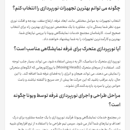
چگونه می توانم بهترین تجهیزات نورپردازی را انتخاب کنم؟
انتخاب تجهیزات به عوامل مختلفی مانند ابعاد غرفه، ارتفاع سقف، بودجه و افکت نوری
مورد نظر شما بستگی دارد. مشاوره با یک متخصص نورپردازی بهترین راه برای انتخاب
صحیح است. کارشناسان مجتمع خدمات نمایشگاهی ویونا با بررسی نیازهای شما،
بهترین و کارآمدترین تجهیزات را به شما پیشنهاد خواهند داد.
آیا نورپردازی متحرک برای غرفه نمایشگاهی مناسب است؟
نورپردازی متحرک یا دینامیک، اگر به درستی استفاده شود، می تواند بسیار جلب توجه
کند. استفاده از سرهای متحرک (Moving Heads) یا پروژکتورهایی که الگوهای متحرکی
را نمایش می دهند، می تواند هیجان و انرژی را به فضای غرفه شما اضافه کند. با این
حال، باید مراقب باشید که این حرکت ها بیش از حد سریع یا آشفته نباشند و باعث
حواس پرتی یا سردرد بازدیدکنندگان نشوند.
مراحل طراحی و اجرای نورپردازی غرفه توسط ویونا چگونه
است؟
در مجتمع خدمات نمایشگاهی ویونا، فرآیند نورپردازی با یک جلسه مشاوره برای درک
اهداف و نیازهای شما آغاز می شود. سپس تیم طراحی ما با استفاده از نرم افزارهای شبیه
سازی، یک طرح سه بعدی از نورپردازی غرفه شما ارائه می دهد. پس از تایید طرح