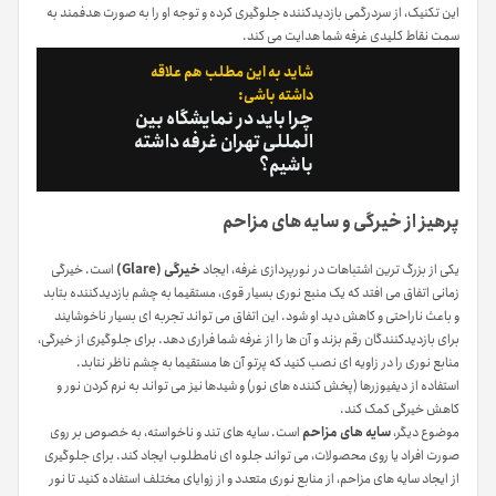
این تکنیک، از سردرگمی بازدیدکننده جلوگیری کرده و توجه او را به صورت هدفمند به
سمت نقاط کلیدی غرفه شما هدایت می کند.
شاید به این مطلب هم علاقه
داشته باشی:
چرا باید در نمایشگاه بین
المللی تهران غرفه داشته
باشیم؟
پرهیز از خیرگی و سایه های مزاحم
یکی از بزرگ ترین اشتباهات در نورپردازی غرفه، ایجاد
خیرگی (Glare)
است. خیرگی
زمانی اتفاق می افتد که یک منبع نوری بسیار قوی، مستقیما به چشم بازدیدکننده بتابد
و باعث ناراحتی و کاهش دید او شود. این اتفاق می تواند تجربه ای بسیار ناخوشایند
برای بازدیدکنندگان رقم بزند و آن ها را از غرفه شما فراری دهد. برای جلوگیری از خیرگی،
منابع نوری را در زاویه ای نصب کنید که پرتو آن ها مستقیما به چشم ناظر نتابد.
استفاده از دیفیوزرها (پخش کننده های نور) و شیدها نیز می تواند به نرم کردن نور و
کاهش خیرگی کمک کند.
موضوع دیگر،
سایه های مزاحم
است. سایه های تند و ناخواسته، به خصوص بر روی
صورت افراد یا روی محصولات، می تواند جلوه ای نامطلوب ایجاد کند. برای جلوگیری
از ایجاد سایه های مزاحم، از منابع نوری متعدد و از زوایای مختلف استفاده کنید تا نور