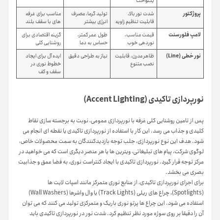
یکنواخت
پروژکتور
شدت نور بالا،
تولید گرما، مصرف
مناسب برای غرفه
قابلیت تنظیم زاویه
انرژی بیشتر
های با سقف بلند
لامپ فلورسنت
قیمت مناسب،
طول عمر کمتر،
گزینه اقتصادی برای
نوردهی خوب
حساس به دما
روشنایی کلی
نور خطی (Line)
ظاهر مدرن، قابلیت
نیاز به طراحی دقیق
ایده آل برای ایجاد
نصب متنوع
خطوط نوری در
سقف و کف
نورپردازی تاکیدی (Accent Lighting)
پس از تامین روشنایی کلی غرفه با نورپردازی عمومی، نوبت به برجسته سازی نقاط
کلیدی و جذاب می رسد. این کار با استفاده از نورپردازی تاکیدی یا نقطه ای انجام می
شود. هدف این نوع نورپردازی، جلب توجه بازدیدکنندگان به سمت محصولات خاص،
لوگوی شرکت، پیام های تبلیغاتی، ویترین ها یا هر عنصر دیگری است که می خواهید در
مرکز توجه قرار گیرد. نورپردازی تاکیدی با ایجاد کنتراست نوری، به فضا عمق و جذابیت
بصری می بخشد.
برای اجرای نورپردازی تاکیدی، از منابع نوری متمرکز مانند اسپات لایت ها
(Spotlights)، چراغ های ریلی (Track Lights) یا وال واشرها (Wall Washers)
استفاده می شود. این چراغ ها پرتو نوری باریک و متمرکزی تولید می کنند که می توان
آن را دقیقا بر روی سوژه مورد نظر تنظیم کرد. شدت نور در نورپردازی تاکیدی باید