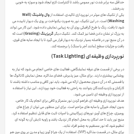
حداقل سه برابر شدت نور عمومی باشد تا کنتراست لازم ایجاد شود و سوژه به خوبی
بدرخشد.
یکی از تکنیک های موثر در نورپردازی تاکیدی، استفاده از
وال واشینگ (Wall
Washing)
است. در این تکنیک، نور به صورت یکنواخت بر روی یک دیوار تابیده می
شود تا بافت، رنگ یا طرح گرافیکی روی آن به زیبایی نمایش داده شود. این کار می تواند
به بزرگ تر نشان دادن فضا نیز کمک کند. تکنیک دیگر،
گریزینگ (Grazing)
است که
در آن منبع نور در فاصله بسیار نزدیک به دیوار قرار می گیرد تا با ایجاد سایه های قوی،
بافت و جزئیات سطح (مانند آجر یا سنگ) را برجسته کند.
نورپردازی وظیفه ای (Task Lighting)
در برخی از قسمت های غرفه نمایشگاهی، فعالیت های خاصی انجام می شود که نیاز به
روشنایی بیشتری دارند. برای مثال، میز پذیرش، فضای مذاکره، محل نمایش کاتالوگ ها
یا قسمتی که در آن دموی محصول ارائه می شود، باید نور کافی و مناسب داشته باشند تا
کارکنان و بازدیدکنندگان بتوانند به راحتی به فعالیت خود بپردازند. این نیاز با استفاده
از نورپردازی وظیفه ای تامین می شود.
هدف نورپردازی وظیفه ای، فراهم کردن نور متمرکز و کافی برای انجام یک کار خاص،
بدون ایجاد خیرگی یا سایه های مزاحم است. برای این منظور، می توان از چراغ های
رومیزی، چراغ های آویز، نورهای زیرکابینتی یا اسپات لایت های قابل تنظیم استفاده کرد.
منبع نور باید تا حد امکان به محل انجام کار نزدیک باشد و زاویه تابش آن به گونه ای
تنظیم شود که نور مستقیم به چشم افراد نتابد.
برای مثال، در قسمت مذاکره (VIP)، استفاده از یک چراغ آویز زیبا و مدرن بر روی میز، هم