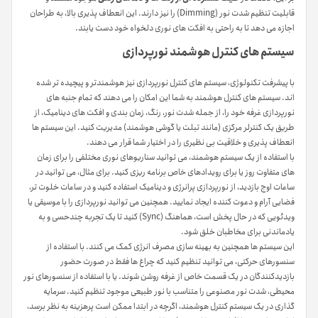
قابلیت تنظیم شدت نور (Dimming) را نیز دارند. این انعطاف پذیری بالا، به طراحان
اجازه می دهد تا به راحتی به افکت های نوری دلخواه خود دست یابند.
سیستم های کنترل هوشمند نورپردازی
با پیشرفت تکنولوژی، سیستم های کنترل نورپردازی نیز هوشمندتر و پیچیده تر شده
اند. سیستم های کنترل هوشمند به شما این امکان را می دهند که تمام جنبه های
نورپردازی غرفه خود را، از جمله شدت نور، رنگ، زمان بندی و افکت های دینامیک، از
طریق یک کنترلر مرکزی (مانند تبلت یا گوشی هوشمند) مدیریت کنید. این سیستم ها
انعطاف پذیری و خلاقیت بی نظیری را در اختیار شما قرار می دهند.
با استفاده از یک سیستم هوشمند، می توانید سناریوهای نوری مختلفی را برای زمان
های متفاوت روز یا برای رویدادهای خاص برنامه ریزی کنید. برای مثال، می توانید در
ساعات اوج بازدید، از نورپردازی پرانرژی و دینامیک استفاده کنید و در ساعات خلوت تر،
فضایی آرام و دعوت کننده ایجاد نمایید. همچنین می توانید نورپردازی را با موسیقی یا
ویدئویی که در حال پخش است، هماهنگ (Sync) کنید تا یک تجربه چندحسی و به
یادماندنی برای مخاطبان خلق شود.
این سیستم ها همچنین به بهینه سازی مصرف انرژی کمک می کنند. با استفاده از
سنسورهای حرکتی، می توانید تنظیم کنید که چراغ ها فقط در صورت حضور
بازدیدکنندگان در یک قسمت خاص از غرفه روشن شوند. یا با استفاده از سنسورهای نور
محیطی، شدت نور مصنوعی را متناسب با نور طبیعی موجود تنظیم کنید. سرمایه
گذاری در یک سیستم کنترل هوشمند، اگرچه در ابتدا ممکن است پرهزینه به نظر برسد،