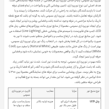
نورپردازی عمومی، پایه و اساس نورپردازی هر فضایی، از جمله غرفه نمایشگاهی است.
هدف اصلی این نوع نورپردازی، تامین روشنایی کلی و یکنواخت در تمام فضای غرفه
است تا بازدیدکنندگان بتوانند به راحتی در آن حرکت کنند، محصولات را ببینند و با
کارکنان غرفه تعامل داشته باشند. نورپردازی عمومی باید به گونه ای باشد که هیچ نقطه
تاریک یا سایه مزاحمی در غرفه وجود نداشته باشد و فضایی روشن و دلپذیر ایجاد شود.
برای ایجاد نورپردازی عمومی، معمولا از منابع نوری مانند پروژکتورهای سقفی، پنل های
LED، لامپ های فلورسنت یا سیستم های روشنایی خطی (Line Lighting) استفاده می
شود. این منابع نوری باید در ارتفاع مناسب و با فواصل منظم نصب شوند تا نور به
صورت یکنواخت در کل فضا پخش شود. در انتخاب رنگ نور برای نورپردازی عمومی،
بهتر است از رنگ های خنثی مانند سفید طبیعی (Natural White) یا سفید سرد (Cool
White) استفاده کنید تا رنگ واقعی محصولات به خوبی نمایش داده شود و فضایی
حرفه ای و تمیز ایجاد گردد.
نکته مهم در نورپردازی عمومی، توجه به شدت نور است. شدت نور نباید آنقدر زیاد
باشد که باعث خیرگی و آزار چشم بازدیدکنندگان شود و نه آنقدر کم که فضا تاریک و بی
روح به نظر برسد. میزان روشنایی مناسب برای غرفه های نمایشگاهی معمولا بین ۳۰۰ تا
۵۰۰ لوکس در نظر گرفته می شود، اما این مقدار می تواند بسته به نوع فعالیت و
طراحی غرفه متغیر باشد.
نوع منبع نور
مزایا
معایب
کاربرد در نورپردازی
عمومی
پنل LED
مصرف انرژی کم،
هزینه اولیه بالاتر
بسیار مناسب برای
طول عمر بالا، نور
سقف و دیواره ها