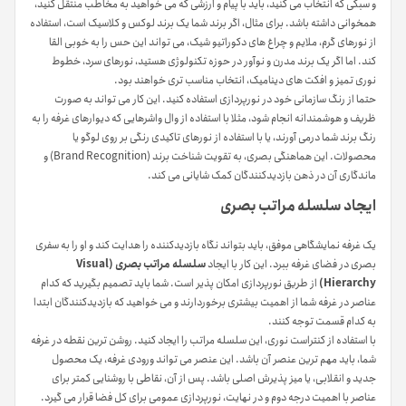
و سبکی که انتخاب می کنید، باید با پیام و ارزشی که می خواهید به مخاطب منتقل کنید،
همخوانی داشته باشد. برای مثال، اگر برند شما یک برند لوکس و کلاسیک است، استفاده
از نورهای گرم، ملایم و چراغ های دکوراتیو شیک، می تواند این حس را به خوبی القا
کند. اما اگر یک برند مدرن و نوآور در حوزه تکنولوژی هستید، نورهای سرد، خطوط
نوری تمیز و افکت های دینامیک، انتخاب مناسب تری خواهند بود.
حتما از رنگ سازمانی خود در نورپردازی استفاده کنید. این کار می تواند به صورت
ظریف و هوشمندانه انجام شود، مثلا با استفاده از وال واشرهایی که دیوارهای غرفه را به
رنگ برند شما درمی آورند، یا با استفاده از نورهای تاکیدی رنگی بر روی لوگو یا
محصولات. این هماهنگی بصری، به تقویت شناخت برند (Brand Recognition) و
ماندگاری آن در ذهن بازدیدکنندگان کمک شایانی می کند.
ایجاد سلسله مراتب بصری
یک غرفه نمایشگاهی موفق، باید بتواند نگاه بازدیدکننده را هدایت کند و او را به سفری
بصری در فضای غرفه ببرد. این کار با ایجاد
سلسله مراتب بصری (Visual
Hierarchy)
از طریق نورپردازی امکان پذیر است. شما باید تصمیم بگیرید که کدام
عناصر در غرفه شما از اهمیت بیشتری برخوردارند و می خواهید که بازدیدکنندگان ابتدا
به کدام قسمت توجه کنند.
با استفاده از کنتراست نوری، این سلسله مراتب را ایجاد کنید. روشن ترین نقطه در غرفه
شما، باید مهم ترین عنصر آن باشد. این عنصر می تواند ورودی غرفه، یک محصول
جدید و انقلابی، یا میز پذیرش اصلی باشد. پس از آن، نقاطی با روشنایی کمتر برای
عناصر با اهمیت درجه دوم و در نهایت، نورپردازی عمومی برای کل فضا قرار می گیرد.