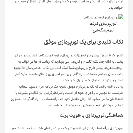
اما در درازمدت با افزایش جذابیت غرفه و کاهش هزینه های انرژی، کاملا توجیه پذیر
خواهد بود.
نورپردازی غرفه
نمایشگاهی
نکات کلیدی برای یک نورپردازی موفق
اکنون که با اصول، روش ها و تجهیزات نورپردازی غرفه نمایشگاهی آشنا شدیم، در این
بخش به ارائه چند نکته کلیدی و کاربردی می پردازیم که رعایت آن ها می تواند به
موفقیت هرچه بیشتر طرح نورپردازی شما کمک کند. این نکات، حاصل سال ها تجربه
متخصصان مجتمع خدمات نمایشگاهی ویونا در اجرای پروژه های متعدد نمایشگاهی
است و می تواند راهنمای خوبی برای شما باشد.
به یاد داشته باشید که یک نورپردازی موفق، نتیجه یک برنامه ریزی دقیق، انتخاب
هوشمندانه تجهیزات و اجرای حرفه ای است. با در نظر گرفتن این نکات و مشورت با
کارشناسان ما، می توانید اطمینان حاصل کنید که غرفه شما در نمایشگاه آینده، همچون
الماسی درخشان، توجه همگان را به خود جلب خواهد کرد.
هماهنگی نورپردازی با هویت برند
نورپردازی غرفه شما باید بازتابی از هویت و شخصیت برندتان باشد. رنگ ها، شدت نور