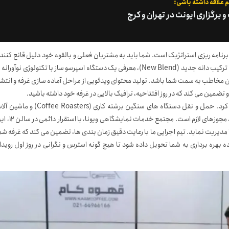
 علاقه داشته باشی:
برگزاری ایونت در تهران و کرج
Pre-eve) یکی دیگر از ارکان اصلی در برنامه ریزی استراتژیک است. شما باید به مشتریان فعلی و بالقوه خود دلیل قانع کنند
ای برای بازدید از غرفه تان در روزهای ۲۷ تا ۳۰ شهریور ارائه دهید. رونمایی از یک ترکیب دانه جدید (New Blend)، معرفی یک دستگاه اسپرسو ساز با تکنولوژی نوآوران
مخاطب به سمت شما باشد. تولید محتوای ویدئویی از مراحل آماده سازی غرفه و انتشا
تضمین می کند که در روز افتتاحیه، ترافیک بالایی در غرفه خود داشته باشید.
در نهایت، مدیریت لجستیک و تامین تجهیزات را نباید به روزهای آخر موکول کرد. حمل و نقل دستگاه های سنگین برشته کاری (Coffee Roasters)
صنعتی به داخل نمایشگاه، نیازمند هماهنگی های دقیق با ستاد برگزاری و اخذ مجوزهای لازم است. مجتمع خدمات نما
ا مدیریت نماید. تیم اجرایی ما با رعایت دقیق زمان بندی ها، تضمین می کند که غرفه شم
ماده بهره برداری به شما تحویل داده شود تا هیچ گونه استرس و نگرانی در روز اول رویدا