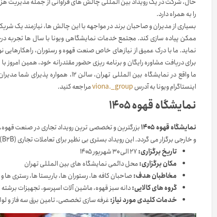
حال، شرکت در یک رویداد بین المللی چالش های فراوانی از جمله مدیریت ه
را به همراه دارد.
بسیاری از مدیران و صاحبان برند در مواجهه با این چالش ها، نیازمند یک شریک
ممکن پیاده سازی کند. مجتمع خدمات نمایشگاهی ویونا با سال ها تجربه درخش
نماید. ما با درک عمیق از نیازهای خاص صنعت قهوه و رستوران، راهکارهایی نو
برای دریافت مشاوره رایگان و برنامه ریزی حضور مقتدرانه خود، همین امروز با
ما واقع در نمایشگاه بین المللی تهران
اینستاگرام ویونا به آدرس
viona._group
مراجعه کنید.
نمایشگاه قهوه ۱۴۰۵
نمایشگاه قهوه ۱۴۰۵
بزرگترین و تخصصی ترین رویداد تجاری در صنعت قهوه، 
و خارجی برگزار می گردد. این رویداد بستری بی نظیر برای تعاملات تجاری (B2B) میان تولید کنندگان، تامین کنندگان و مصرف کنندگان نهایی فراهم می سازد.
تاریخ برگزاری:
۲۷ الی ۳۰ شهریور ۱۴۰۵
مکان برگزاری:
محل دائمی نمایشگاه های بین المللی تهران
مخاطبان هدف:
صاحبان کافه ها، رستوران ها، باریستا ها، رستری ها و 
گروه های کالایی:
دانه سبز قهوه، ماشین آلات اسپرسو، تجهیزات برشته
خدمات کلیدی مورد نیاز:
غرفه سازی تخصصی، تامین برق سه فاز و لول