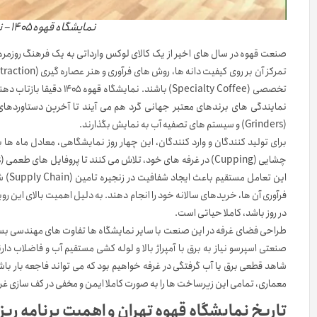
نمایشگاه قهوه ۱۴۰۵ – نمایشگاه چای، قهوه و نوشیدنی
تخصصی (Specialty Coffee)
نمایندگی های برندهای معتبر جهانی گرد هم می آیند تا آخرین دستاوردهای 
(Grinders) و سیستم های تصفیه آب به نمایش بگذارند.
برای تولید کنندگان و وارد کنندگان، این چهار روز نمایشگاهی، معادل ماه ها
فرآوری آن ها، خریدهای سالانه خود را انجام دهند. به دلیل اهمیت بالای این 
در روز باشد، کاملا حیاتی است.
طراحی فضای غرفه در این صنعت با سایر نمایشگاه ها تفاوت های مهندسی بسی
صنعتی اسپرسو نیاز به برق با آمپراژ بالا و لوله کشی مستقیم آب و فاضلاب دا
شاهد قطعی برق یا آب گرفتگی در غرفه خواهیم بود که می تواند فاجعه بار 
معماری، تمامی این زیرساخت ها را به صورت کاملا ایمن و مخفی در کف سازی غرفه (Raised Floor) اجرا می کند تا شما تنها بر روی سرو بهترین فنجان قهوه تمرک
تاریخ نمایشگاه قهوه تهران و اهمیت برنامه ریز