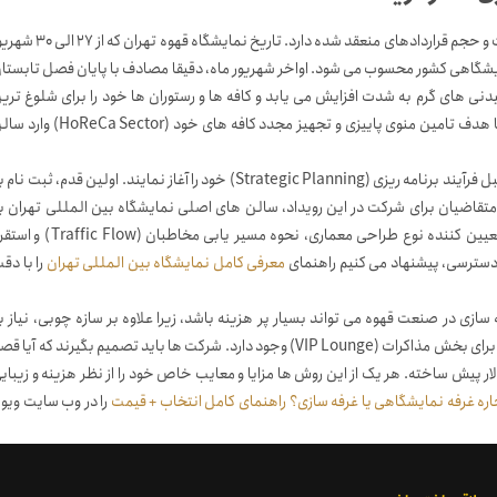
انتخاب زمان برگزاری رویدادهای تجاری همواره تاثیر مستقیمی بر میزان موفقیت و حجم قراردادهای منعقد شده دارد. تاریخ نمایشگاه قهوه
یم نمایشگاهی کشور محسوب می شود. اواخر شهریور ماه، دقیقا مصادف با پایان فصل تابستا
نی های گرم به شدت افزایش می یابد و کافه ها و رستوران ها خود را برای شلوغ تری
روزهای کاری سال آماده می کنند. بنابراین، صاحبان کسب و کار در این تاریخ با هدف تامین منوی پاییزی و تجهیز مجدد کافه های خود (Sector
برای حضور موفق در چنین زمان طلایی و استراتژیکی، شرکت ها باید از ماه ها قبل فرآیند برنامه ریزی (Strategic Planning) خود را آغاز نمایند. اولین قدم، ثبت ن
متقاضیان برای شرکت در این رویداد، سالن های اصلی نمایشگاه بین المللی تهران ب
سرعت تکمیل می شوند. آگاهی از موقعیت دقیق جغرافیایی غرفه در سالن، تعیین کننده نوع طراحی معماری، نحوه مسیر یابی مخاطبان (low
دسترسی، پیشنهاد می کنیم راهنمای
معرفی کامل نمایشگاه بین المللی تهران
را با دق
ازی در صنعت قهوه می تواند بسیار پر هزینه باشد، زیرا علاوه بر سازه چوبی، نیاز ب
کانترهای مقاوم در برابر آب و حرارت، نورپردازی تخصصی و مبلمان اداری لوکس برای بخش مذاکرات (VIP Lounge) وجود دارد. شرکت ها باید تصمیم بگیرند که آیا
فاده کنند یا سیستم های مدولار پیش ساخته. هر یک از این روش ها مزایا و معایب خاص خود را از نظر هزینه و زیبای
ره غرفه نمایشگاهی یا غرفه سازی؟ راهنمای کامل انتخاب + قیمت
را در وب سایت ویون