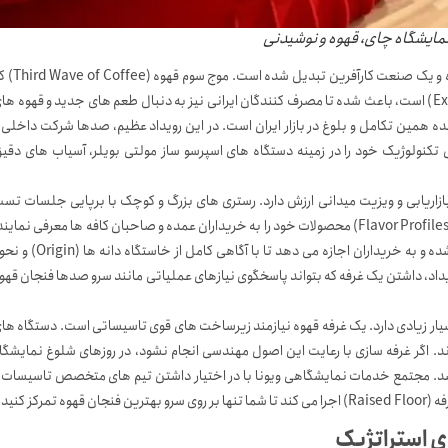
صنعت قهوه در سال های اخیر از یک کالای لوکس وارداتی به یک فرهنگ روزمره و یک صنعت کارآفرین 
تمرکز آن بر روی کیفیت دانه ها، روش های فرآوری و هنر عصاره گیری (Extraction) است، باعث شده تا مصرف کنندگان ایرانی نیز به دنبال طعم های جدید و قهوه ه
 باشند. نمایشگاه قهوه ۱۴۰۵ دقیقا بازتاب دهنده همین تکامل و بلوغ در بازار ایران است. در این رویداد عظیم، صدها شرکت داخلی
تکنولوژیک خود را در زمینه دستگاه های اسپرسو ساز مولتی بویلر، آسیاب های دقی
 بازاریابی و ویزیت میدانی ارزش دارد. رستری های بزرگ و کوچک با برپایی جلسات تس
چشایی (Cupping) در غرفه های خود، تلاش می کنند تا پروفایل های طعمی (Flavor Profiles) محصولات خود را به خریداران عمده و صاحبان کافه ها معرفی نمای
این تعامل مستقیم باعث ایجاد شفافیت در زنجیره تامین (Supply Chain) شده و به خریداران اجازه می دهد تا با آگاهی کامل از خاستگ
رویداد، داشتن یک غرفه که بتواند پاسخگوی نیازهای عملیاتی مانند سرو صدها فنجان قهو
ار زیادی دارد. یک غرفه قهوه نیازمند زیرساخت های قوی تاسیساتی است. دستگاه ها
رند. اگر غرفه سازی با رعایت این اصول مهندسی انجام نشود، در روزهای شلوغ نمایشگا
باشد. مجتمع خدمات نمایشگاهی ویونا با در اختیار داشتن تیم های متخصص تاسیسات 
ز کنید.
ی استراتژیک