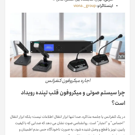
اینستاگرام:
viona._group
اجاره میکروفون کنفرانس
چرا سیستم صوتی و میکروفون قلب تپنده رویداد
است؟
در یک کنفرانس یا جلسه مذاکره، صدا تنها ابزار انتقال اطلاعات نیست؛ بلکه ابزار انتقال
“احساس” و “اعتبار” است. روانشناسی صوت نشان می دهد که صدایی که با کیفیت
پایین، نویز یا قطع و وصل شنیده شود، به صورت ناخودآگاه حس عدم اطمینان و