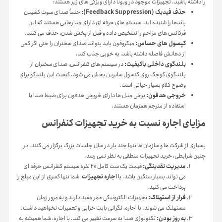
را داشته باشید. تجهیزات موجود در ویونا دارای ویژگی های زیر هستند:
حذف فیدبک (Feedback Suppression):
حتماً صدای سوت کشیدن
باندها را شنیده اید. سیستم های حرفه ای دارای مدارهایی هستند که این
فرکانس های مزاحم را تشخیص داده و قبل از پخش شدن، حذف می کنند.
کپسول های حساس:
میکروفون باید بتواند صدای سخنران را حتی اگر کمی
از دهانش فاصله داشته باشد، به خوبی جذب کند.
بلندگوی داخلی باکیفیت:
در سیستم های کنفرانس، صدای سخنران از
بلندگوی کوچک روی کنسول سایرین پخش می شود. کیفیت این بلندگو برای
وضوح کلام بسیار حیاتی است.
خروجی هدفون:
برخی مدل ها دارای خروجی هدفون برای ضبط صدا یا
استفاده از مترجم همزمان هستند.
مزایای اجاره نسبت به خرید تجهیزات کنفرانس
بسیاری از شرکت ها و سازمان ها تنها چند بار در سال جلسات بزرگ برگزار می کنند. در
چنین شرایطی، خرید تجهیزات منطقی به نظر نمی رسد.
مدیریت نقدینگی:
قیمت یک ست کامل ۲۰ نفره سیستم کنفرانس حرفه ای
می تواند بسیار سنگین باشد. با
اجاره تجهیزات
، شما تنها کسری از این مبلغ را
پرداخت می کنید.
فرار از استهلاک:
تجهیزات الکترونیکی عمر مفید دارند و به مرور زمان
مستهلک می شوند. با اجاره، نگرانی بابت خرابی و تعمیرات نخواهید داشت.
به روز بودن:
تکنولوژی صدا به سرعت تغییر می کند. با اجاره، شما همیشه به