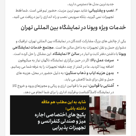
جدیدترین مدل ها دسترسی دارید.
نصب و پشتیبانی:
شاید مهم ترین مزیت، حضور تیم فنی است. شما فقط
تجهیزات نمی گیرید، بلکه سرویس نصب و راه اندازی را نیز دریافت می کنید.
خدمات ویژه ویونا در نمایشگاه بین المللی تهران
یکی از چالش های بزرگ مشارکت کنندگان در نمایشگاه بین المللی تهران، ترافیک و
دشواری حمل و نقل تجهیزات به داخل سالن ها است.
مجتمع خدمات نمایشگاهی
ویونا
با داشتن دفتر ثابت و انبار در
سالن ۱۲ نمایشگاه
، این مشکل را حل کرده است.
سرعت عمل بالا:
اگر در حین برگزاری نمایشگاه ناگهان نیاز به میکروفون
اضافه پیدا کردید، ما در کمتر از چند دقیقه تجهیزات را به غرفه شما می رسانیم.
بدون هزینه ایاب و ذهاب سنگین:
به دلیل حضور در محل، هزینه های
حمل و نقل برای شما کاهش می یابد.
آشنایی با قوانین:
تیم ما با قوانین ارزی و ریالی و مجوزهای ورود و خروج کالا
در نمایشگاه کاملاً آشناست و فرآیند اداری را برای شما انجام می دهد.
شاید به این مطلب هم علاقه
داشته باشی:
پکیج های اختصاصی اجاره
میز و صندلی کنفرانسی و
تجهیزات پذیرایی