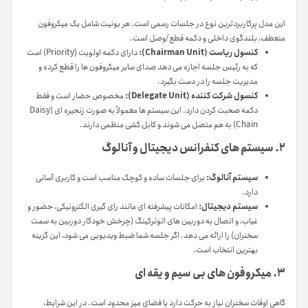
این مدل پرکاربردترین نوع در جلسات رسمی است. هر یونیت شامل یک میکروفون
منعطف، بلندگوی داخلی و دکمه قطع/وصل است.
کنسول ریاست (Chairman Unit):
دارای دکمه اولویت (Priority) است
که به رئیس جلسه اجازه می دهد صدای سایر میکروفون ها را قطع کرده و
مدیریت جلسه را در دست بگیرد.
کنسول شرکت کننده (Delegate Unit):
مخصوص حضار است و فقط
دکمه صحبت کردن دارد. این سیستم ها معمولاً به صورت زنجیره ای (Daisy
Chain) به هم متصل می شوند و کابل کشی منظمی دارند.
۲. سیستم های کنفرانس دیجیتال و آنالوگ
سیستم آنالوگ:
برای جلسات ساده و کوچک مناسب است و کاربری آسانی
دارد.
سیستم دیجیتال:
امکانات پیشرفته ای مانند رای گیری الکترونیکی، حضور و
غیاب، و اتصال به دوربین های اتوترکینگ (چرخش خودکار دوربین به سمت
سخنران) را ارائه می دهد. اگر جلسه شما ضبط ویدیویی می شود، این گزینه
بهترین انتخاب است.
۳. میکروفون های بی سیم و یقه ای
گاهی اوقات سخنران نیاز به حرکت دارد یا فضای میز محدود است. در این شرایط،