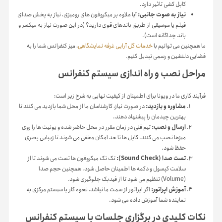
کابل کشی تاثیر دارد.
نیاز به صوت جانبی:
آیا علاوه بر میکروفون های رومیزی، نیاز به پخش صدای
فیلم یا موسیقی از طریق باندهای قوی دارید؟ (در این صورت نیاز به میکسر و
باند جداگانه است).
ما همچنین می توانیم با
خدمات گل آرایی غرفه نمایشگاهی
، میز کنفرانس شما را به
فضایی دلنشین و رسمی تبدیل کنیم.
مراحل نصب و راه اندازی سیستم کنفرانس
فرآیند کاری ما در ویونا برای اطمینان از کیفیت نهایی به شرح زیر است:
مشاوره و بازدید:
در صورت نیاز، کارشناسان ما از محل شما بازدید می کنند تا
بهترین چیدمان را پیشنهاد دهند.
ارسال و نصب:
تیم فنی در زمان مقرر در محل حاضر شده و یونیت ها را روی
میزها نصب می کنند. کابل ها تا حد امکان مخفی می شوند تا زیبایی بصری
حفظ شود.
تست صدا (Sound Check):
تک تک میکروفون ها تست می شوند تا از
سلامت کپسول و دکمه ها اطمینان حاصل شود. همچنین حجم صدا
(Volume) تنظیم می شود تا از فیدبک جلوگیری شود.
آموزش اپراتور:
اگر اپراتور از سمت ما نباشد، نحوه کار با سیستم مرکزی به
نماینده شما آموزش داده می شود.
نکات کلیدی در برگزاری جلسات با سیستم کنفرانس