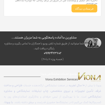
ذخیره نام، ایمیل و وبسایت من در مرورگر برای زمانی که دوباره دیدگاهی
می‌نویسم.
مشاورین ما آماده پاسخگویی به شما عزیزان هستند...
شما میتوانید از طریق شماره تلفن روبرو با همکاران ما تماس بگیرید و مشاوره
رایگان دریافت کنید.
09192423702
( هـمــه روزه ۸ تــا ۲۰ )
مجتمع خدمات نمایشگاهی ویونا
Viona Exhibition Services
ویونا با بیش از
۱۰ سال تجربه
در صنعت نمایشگاهی، ارائه‌دهنده خدمات
طراحی و ساخت
غرفه، تأمین تجهیزات و نیروی متخصص، چاپ تبلیغات نمایشگاهی و مشاوره
نمایشگاهی
است. ما با بهره‌گیری از تیمی حرفه‌ای و به‌کارگیری استانداردهای روز، به
کسب‌وکارها کمک می‌کنیم تا در نمایشگاه‌ها حضوری قدرتمند و موفق داشته باشند.
با ویونا،