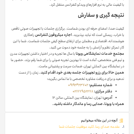
با کیفیت عالی به نرم افزارهای ویدئو کنفرانس منتقل کرد.
نتیجه گیری و سفارش
کیفیت صدا، امضای حرفه ای بودن شماست. برگزاری جلسات با تجهیزات صوتی ناقص
یا خراب، ریسکی است که نباید بپذیرید.
اجاره میکروفون کنفرانس
راهکاری
هوشمندانه، اقتصادی و مطمئن برای ارتقای سطح کیفی جلسات شماست. شما با این
کار، تمرکز، نظم و آرامش را به جلسه خود دعوت می کنید.
مجتمع خدمات نمایشگاهی ویونا
با سال ها تجربه و در اختیار داشتن تجهیزات مدرن
و تیم فنی متخصص، آماده است تا بهترین تجربه صوتی را برای شما رقم بزند. حضور ما
در نمایشگاه بین المللی تهران، ضمانت سرعت و پشتیبانی ماست.
همین حالا برای رزرو تجهیزات جلسه بعدی خود اقدام کنید.
زمان را از دست
ندهید و برای دریافت مشاوره تخصصی با ما تماس بگیرید:
شماره مستقیم:
09192423702
دفتر مرکزی:
02177952278
آدرس:
تهران، نمایشگاه بین المللی، سالن ۱۲
همراه با ویونا، صدایی رسا و ماندگار داشته باشید.
آنچه در این مقاله میخوانیم
مقدمه: صدای رسا، کلید موفقیت جلسات شما