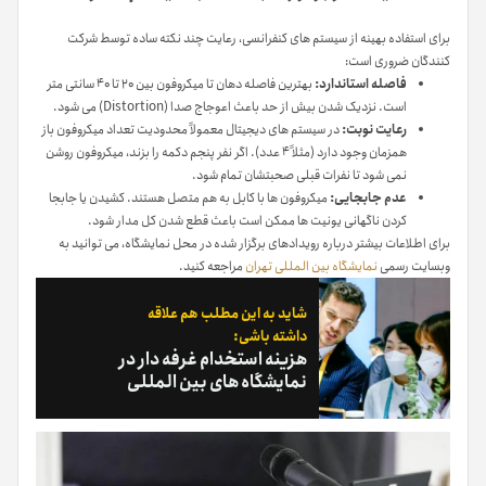
برای استفاده بهینه از سیستم های کنفرانسی، رعایت چند نکته ساده توسط شرکت
کنندگان ضروری است:
فاصله استاندارد:
بهترین فاصله دهان تا میکروفون بین ۲۰ تا ۴۰ سانتی متر
است. نزدیک شدن بیش از حد باعث اعوجاج صدا (Distortion) می شود.
رعایت نوبت:
در سیستم های دیجیتال معمولاً محدودیت تعداد میکروفون باز
همزمان وجود دارد (مثلاً ۴ عدد). اگر نفر پنجم دکمه را بزند، میکروفون روشن
نمی شود تا نفرات قبلی صحبتشان تمام شود.
عدم جابجایی:
میکروفون ها با کابل به هم متصل هستند. کشیدن یا جابجا
کردن ناگهانی یونیت ها ممکن است باعث قطع شدن کل مدار شود.
برای اطلاعات بیشتر درباره رویدادهای برگزار شده در محل نمایشگاه، می توانید به
وبسایت رسمی
نمایشگاه بین المللی تهران
مراجعه کنید.
شاید به این مطلب هم علاقه
داشته باشی:
هزینه استخدام غرفه دار در
نمایشگاه های بین المللی