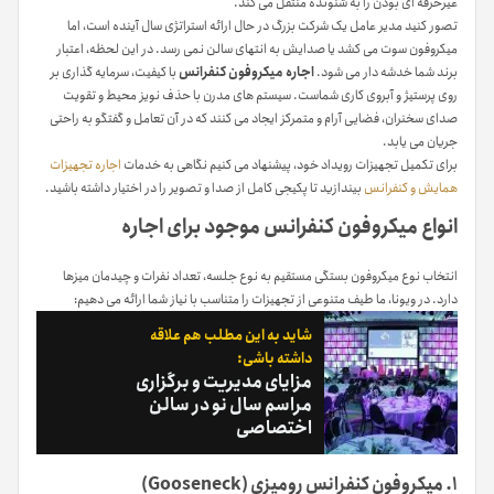
غیرحرفه ای بودن را به شنونده منتقل می کند.
تصور کنید مدیر عامل یک شرکت بزرگ در حال ارائه استراتژی سال آینده است، اما
میکروفون سوت می کشد یا صدایش به انتهای سالن نمی رسد. در این لحظه، اعتبار
برند شما خدشه دار می شود.
اجاره میکروفون کنفرانس
با کیفیت، سرمایه گذاری بر
روی پرستیژ و آبروی کاری شماست. سیستم های مدرن با حذف نویز محیط و تقویت
صدای سخنران، فضایی آرام و متمرکز ایجاد می کنند که در آن تعامل و گفتگو به راحتی
جریان می یابد.
برای تکمیل تجهیزات رویداد خود، پیشنهاد می کنیم نگاهی به خدمات
اجاره تجهیزات
همایش و کنفرانس
بیندازید تا پکیجی کامل از صدا و تصویر را در اختیار داشته باشید.
انواع میکروفون کنفرانس موجود برای اجاره
انتخاب نوع میکروفون بستگی مستقیم به نوع جلسه، تعداد نفرات و چیدمان میزها
دارد. در ویونا، ما طیف متنوعی از تجهیزات را متناسب با نیاز شما ارائه می دهیم:
شاید به این مطلب هم علاقه
داشته باشی:
مزایای مدیریت و برگزاری
مراسم سال نو در سالن
اختصاصی
۱. میکروفون کنفرانس رومیزی (Gooseneck)