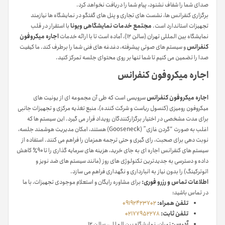
صدای شما را شفاف نشنود، پیام شما را دریافت نخواهد کرد.
برگزاری کنفرانس ها، نشست های تجاری و پنل های گفتگو در نمایشگاه ها نیازمند
تجهیزات استاندارد است.
مجتمع خدمات نمایشگاهی ویونا
با استقرار در قلب
نمایشگاه بین المللی تهران (سالن ۱۲)، آماده است تا با ارائه خدمات
اجاره میکروفون
کنفرانس
و سیستم های صوتی پیشرفته، دغدغه های فنی شما را برطرف کند. ما کیفیت
صدا را تضمین می کنیم تا شما تنها بر روی محتوای جلسه تمرکز کنید.
اجاره میکروفون کنفرانس
اجاره میکروفون کنفرانس
سرویسی است که طی آن مجموعه ای از یونیت های
میکروفون رومیزی (کنسول ریاست و شرکت کننده)، منبع تغذیه مرکزی و تجهیزات جانبی
برای مدت مشخصی در اختیار برگزارکنندگان رویداد قرار می گیرد. این سیستم ها که
اغلب به صورت “گردن غازی” (Gooseneck) هستند، امکان مدیریت هوشمند جلسه،
نوبت دهی برای صحبت، رای گیری و حتی ترجمه همزمان را فراهم می کنند. استفاده از
سیستم های کنفرانس اجاره ای به جای خرید، هزینه های سرمایه گذاری را تا ۹۰٪ کاهش
داده و دسترسی به جدیدترین تکنولوژی های روز (مانند سیستم های ضد نویز و
اتوترکینگ) را بدون نیاز به انبارداری و نگهداری فراهم می سازد.
اطلاعات تماس و رزرو فوری:
برای مشاوره رایگان و استعلام موجودی تجهیزات، با ما
در تماس باشید:
تلفن همراه:
09192423702
تلفن ثابت:
02177952278
آدرس:
تهران، نمایشگاه بین المللی، سالن ۱۲