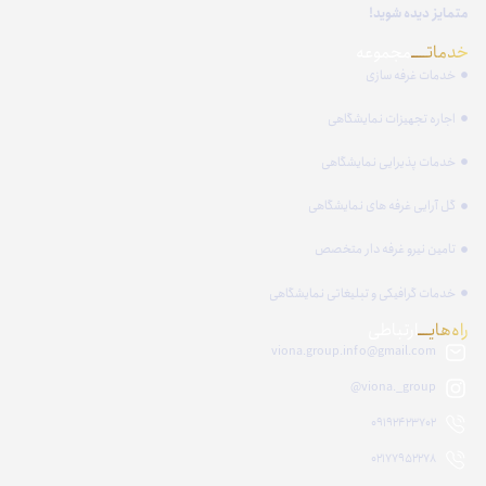
متمایز دیده شوید!
خدماتـــــ
مجموعه
خدمات غرفه سازی
اجاره تجهیزات نمایشگاهی
خدمات پذیرایی نمایشگاهی
گل آرایی غرفه های نمایشگاهی
تامین نیرو غرفه دار متخصص
خدمات گرافیکی و تبلیغاتی نمایشگاهی
راه‌هایــــ
ارتباطی
viona.group.info@gmail.com
viona._group@
09192423702
02177952278