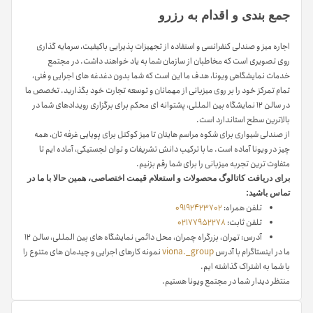
جمع بندی و اقدام به رزرو
اجاره میز و صندلی کنفرانسی و استفاده از تجهیزات پذیرایی باکیفیت، سرمایه گذاری
روی تصویری است که مخاطبان از سازمان شما به یاد خواهند داشت. در مجتمع
خدمات نمایشگاهی ویونا، هدف ما این است که شما بدون دغدغه های اجرایی و فنی،
تمام تمرکز خود را بر روی میزبانی از مهمانان و توسعه تجارت خود بگذارید. تخصص ما
در سالن ۱۲ نمایشگاه بین المللی، پشتوانه ای محکم برای برگزاری رویدادهای شما در
بالاترین سطح استاندارد است.
از صندلی شیواری برای شکوه مراسم هایتان تا میز کوکتل برای پویایی غرفه تان، همه
چیز در ویونا آماده است. ما با ترکیب دانش تشریفات و توان لجستیکی، آماده ایم تا
متفاوت ترین تجربه میزبانی را برای شما رقم بزنیم.
برای دریافت کاتالوگ محصولات و استعلام قیمت اختصاصی، همین حالا با ما در
تماس باشید:
تلفن همراه:
09192423702
تلفن ثابت:
02177952278
آدرس: تهران، بزرگراه چمران، محل دائمی نمایشگاه های بین المللی، سالن ۱۲
ما در اینستاگرام با آدرس
viona._group
نمونه کارهای اجرایی و چیدمان های متنوع را
با شما به اشتراک گذاشته ایم.
منتظر دیدار شما در مجتمع ویونا هستیم.