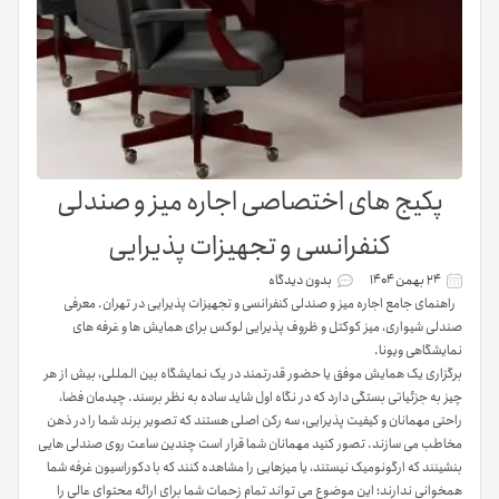
پکیج های اختصاصی اجاره میز و صندلی
کنفرانسی و تجهیزات پذیرایی
۲۴ بهمن ۱۴۰۴
بدون دیدگاه
راهنمای جامع اجاره میز و صندلی کنفرانسی و تجهیزات پذیرایی در تهران. معرفی
صندلی شیواری، میز کوکتل و ظروف پذیرایی لوکس برای همایش ها و غرفه های
نمایشگاهی ویونا.
برگزاری یک همایش موفق یا حضور قدرتمند در یک نمایشگاه بین المللی، بیش از هر
چیز به جزئیاتی بستگی دارد که در نگاه اول شاید ساده به نظر برسند. چیدمان فضا،
راحتی مهمانان و کیفیت پذیرایی، سه رکن اصلی هستند که تصویر برند شما را در ذهن
مخاطب می سازند. تصور کنید مهمانان شما قرار است چندین ساعت روی صندلی هایی
بنشینند که ارگونومیک نیستند، یا میزهایی را مشاهده کنند که با دکوراسیون غرفه شما
همخوانی ندارند؛ این موضوع می تواند تمام زحمات شما برای ارائه محتوای عالی را