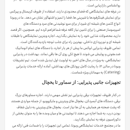
روانشناسی بازاریابی است.
در غرفه های نمایشگاهی که فضای محدودی دارند، استفاده از ظروف کریستال و پیرکس
برای نمایش فینگرفودها یا شیرینی ها، فضا را تمیز و اشتهاآور نشان می دهد. ما در ویونا
انواع کلمن های شیشه ای شیردار برای سرو نوشیدنی های سرد و دستگاه های
اسپرسوساز صنعتی را برای تامین نیاز کافه غرفه شما فراهم کرده ایم. همچنین، اگر قصد
دارید محصولات غذایی خود را به نمایش بگذارید، اجاره ویترین نمایشگاهی با طبقات
شیشه ای و نورپردازی داخلی، بهترین راه برای جلب توجه بازدیدکنندگان است.
تمامی ظروف پذیرایی لوکس ما پیش از هر بار اجاره، با دستگاه های تمام اتوماتیک
ضدعفونی و پولیش می شوند تا هیچ لکی روی آن ها باقی نماند. بهداشت در پذیرایی
نمایشگاهی، به ویژه در سال های اخیر، به اولویت اول تبدیل شده است. تیم تشریفات
ویونا در سالن ۱۲، با رعایت کامل پروتکل های بهداشتی، آماده ارائه خدمات پذیرایی
(Catering) به مهمانان ویژه شماست.
تجهیزات جانبی پذیرایی: از سماور تا یخچال
در کنار ظروف، تجهیزات برقی پذیرایی نیز نقش مهمی دارند. اجاره سماورهای بزرگ
برقی، دستگاه های آبسردکن، یخچال های ویترینی و مایکروویو، از جمله مواردی هستند
که پشت صحنه هر همایش به آن ها نیاز است. یخچال های ویترینی به دلیل شفاف
بودن درب، به شما اجازه می دهند تا نوشیدنی ها و میان وعده ها را به عنوان بخشی از
دکوراسیون غرفه به نمایش بگذارید.
ما در مجتمع خدمات نمایشگاهی ویونا، تمامی این تجهیزات را با ضمانت فنی ارائه می