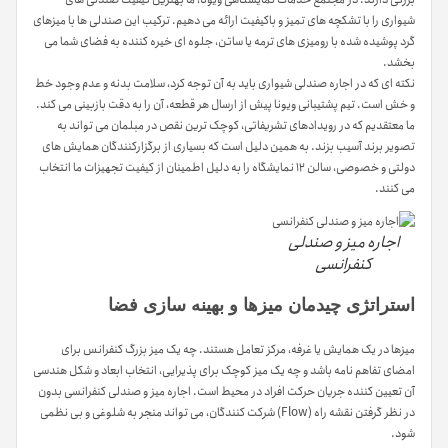
شیواری را با تشکچه های تمیز و باکیفیت ارائه می دهیم. ترکیب این صندلی ها با میزهای
گرد پوشیده شده با رومیزی های ترمه یا ساتن، جلوه ای خیره کننده به فضای شما می
بخشد.
نکته ای که در اجاره صندلی شیواری باید به آن توجه کرد، سلامت بدنه و عدم وجود خط
و خش است. تیم پشتیبانی ویونا پیش از ارسال هر قطعه، آن را به دقت بازبینی می کند.
ما معتقدیم که در رویدادهای تشریفاتی، کوچک ترین نقص در مبلمان می تواند به
تصویر برند آسیب بزند. به همین دلیل است که بسیاری از برگزارکنندگان همایش های
دولتی و خصوصی، سالن ۱۲ نمایشگاه را به دلیل اطمینان از کیفیت تجهیزات ما انتخاب
می کنند.
اجاره میز و صندلی
کنفرانسی
استراتژی چیدمان میزها و بهینه سازی فضا
میزها در یک همایش یا غرفه، مرکز تعامل هستند. چه یک میز بزرگ کنفرانس برای
امضای تفاهم نامه باشد و چه یک میز کوچک برای پذیرایی، انتخاب ابعاد و شکل هندسی
آن تعیین کننده جریان حرکت افراد در محیط است. اجاره میز و صندلی کنفرانسی بدون
در نظر گرفتن نقشه راه (Flow) شرکت کنندگان، می تواند منجر به شلوغی و بی نظمی
شود.