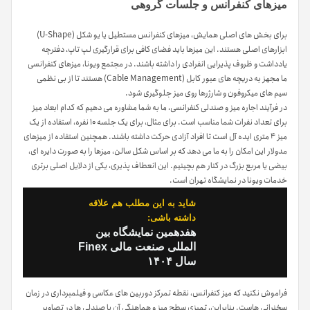
میزهای کنفرانس و جلسات گروهی
برای بخش های اصلی همایش، میزهای کنفرانس مستطیل یا یو شکل (U-Shape)
ابزارهای اصلی هستند. این میزها باید فضای کافی برای قرارگیری لپ تاپ، دفترچه
یادداشت و ظروف پذیرایی انفرادی را داشته باشند. در مجتمع ویونا، میزهای کنفرانسی
ما مجهز به دریچه های عبور کابل (Cable Management) هستند تا از بی نظمی
سیم های میکروفون و شارژرها روی میز جلوگیری شود.
در فرآیند اجاره میز و صندلی کنفرانسی، ما به شما مشاوره می دهیم که کدام ابعاد میز
برای تعداد نفرات شما مناسب است. برای مثال، برای یک جلسه ۱۰ نفره، استفاده از یک
میز ۴ متری ایده آل است تا افراد آزادی حرکت داشته باشند. همچنین استفاده از میزهای
مدولار این امکان را به ما می دهد که بر اساس شکل سالن، میزها را به صورت دایره ای،
بیضی یا مربع بزرگ در کنار هم بچینیم. این انعطاف پذیری، یکی از دلایل اصلی برتری
خدمات ویونا در نمایشگاه تهران است.
شاید به این مطلب هم علاقه
داشته باشی:
هفدهمین نمایشگاه بین
المللی صنعت مالی Finex
سال ۱۴۰۴
فراموش نکنید که میز کنفرانس، نقطه تمرکز دوربین های عکاسی و فیلمبرداری در زمان
سخنرانی هاست. بنابراین، تمیزی سطح میز و هماهنگی آن با صندلی ها در تصاویر