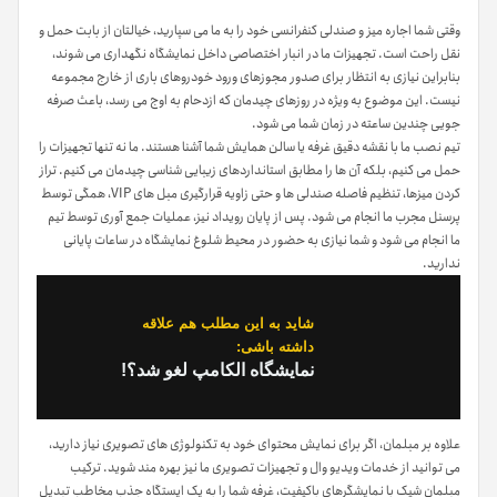
وقتی شما اجاره میز و صندلی کنفرانسی خود را به ما می سپارید، خیالتان از بابت حمل و
نقل راحت است. تجهیزات ما در انبار اختصاصی داخل نمایشگاه نگهداری می شوند،
بنابراین نیازی به انتظار برای صدور مجوزهای ورود خودروهای باری از خارج مجموعه
نیست. این موضوع به ویژه در روزهای چیدمان که ازدحام به اوج می رسد، باعث صرفه
جویی چندین ساعته در زمان شما می شود.
تیم نصب ما با نقشه دقیق غرفه یا سالن همایش شما آشنا هستند. ما نه تنها تجهیزات را
حمل می کنیم، بلکه آن ها را مطابق استانداردهای زیبایی شناسی چیدمان می کنیم. تراز
کردن میزها، تنظیم فاصله صندلی ها و حتی زاویه قرارگیری مبل های VIP، همگی توسط
پرسنل مجرب ما انجام می شود. پس از پایان رویداد نیز، عملیات جمع آوری توسط تیم
ما انجام می شود و شما نیازی به حضور در محیط شلوغ نمایشگاه در ساعات پایانی
ندارید.
شاید به این مطلب هم علاقه
داشته باشی:
نمایشگاه الکامپ لغو شد؟!
علاوه بر مبلمان، اگر برای نمایش محتوای خود به تکنولوژی های تصویری نیاز دارید،
می توانید از خدمات ویدیو وال و تجهیزات تصویری ما نیز بهره مند شوید. ترکیب
مبلمان شیک با نمایشگرهای باکیفیت، غرفه شما را به یک ایستگاه جذب مخاطب تبدیل