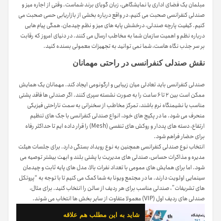
مبلمان یک فضای اداری یا نمایشگاهی، زبان گویای برند شماست. وقتی از اجاره میز و
صندلی کنفرانسی صحبت می کنیم، در واقع درباره بخشی از بازاریابی حسی صحبت می
کنیم. کیفیت پارچه صندلی، درخشش پایه های میز و نظم چیدمان، همگی پیام هایی
درباره نظم و اهمیت سازمان شما به مخاطب ارسال می کنند. در دنیای امروز که رقابت
بر سر جذب نگاه هاست، شما نمی توانید به تجهیزات معمولی بسنده کنید.
نقش صندلی کنفرانسی در راحتی مهمانان
صندلی کنفرانسی باید تعادلی میان زیبایی و ارگونومی ایجاد کند. مهمانان یک همایش
ممکن است بین ۲ تا ۶ ساعت را به صورت نشسته سپری کنند. اگر صندلی ها فاقد پشتی
مناسب یا نشیمنگاه نرم باشند، تمرکز مخاطب از سخنرانی به سمت ناراحتی فیزیکی
منحرف می شود. ما در پکیج های خود، انواع صندلی کنفرانسی با جک های تنظیم
ارتفاع، دسته های پددار و روکش های تنفسی (Mesh) را قرار داده ایم تا حداکثر رفاه
برای حضار فراهم شود.
انتخاب نوع صندلی کنفرانسی همچنین به نوع رویداد بستگی دارد. برای جلسات هیئت
مدیره و مذاکرات حساس، صندلی های مدیریت با پشتی بلند و ابهت بیشتر توصیه می
شود. اما برای همایش های عمومی با تعداد نفرات بالا، مدل های پایه ثابت و چیدمان
سینمایی اولویت دارند. ما در مجتمع ویونا به شما کمک می کنیم تا با توجه به “پروتکل
های تشریفات”، صندلی مناسب برای هر ردیف از سالن را انتخاب کنید. برای مثال،
صندلی های ردیف اول (VIP) معمولا متفاوت از سایر بخش ها انتخاب می شوند.
شاید به این مطلب هم علاقه