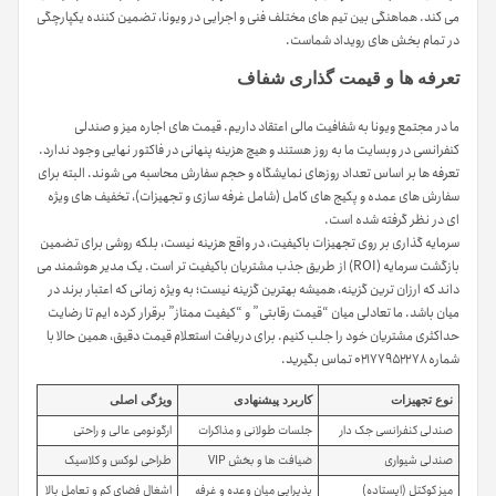
می کند. هماهنگی بین تیم های مختلف فنی و اجرایی در ویونا، تضمین کننده یکپارچگی
در تمام بخش های رویداد شماست.
تعرفه ها و قیمت گذاری شفاف
ما در مجتمع ویونا به شفافیت مالی اعتقاد داریم. قیمت های اجاره میز و صندلی
کنفرانسی در وبسایت ما به روز هستند و هیچ هزینه پنهانی در فاکتور نهایی وجود ندارد.
تعرفه ها بر اساس تعداد روزهای نمایشگاه و حجم سفارش محاسبه می شوند. البته برای
سفارش های عمده و پکیج های کامل (شامل غرفه سازی و تجهیزات)، تخفیف های ویژه
ای در نظر گرفته شده است.
سرمایه گذاری بر روی تجهیزات باکیفیت، در واقع هزینه نیست، بلکه روشی برای تضمین
بازگشت سرمایه (ROI) از طریق جذب مشتریان باکیفیت تر است. یک مدیر هوشمند می
داند که ارزان ترین گزینه، همیشه بهترین گزینه نیست؛ به ویژه زمانی که اعتبار برند در
میان باشد. ما تعادلی میان “قیمت رقابتی” و “کیفیت ممتاز” برقرار کرده ایم تا رضایت
حداکثری مشتریان خود را جلب کنیم. برای دریافت استعلام قیمت دقیق، همین حالا با
شماره ۰۲۱۷۷۹۵۲۲۷۸ تماس بگیرید.
نوع تجهیزات
کاربرد پیشنهادی
ویژگی اصلی
صندلی کنفرانسی جک دار
جلسات طولانی و مذاکرات
ارگونومی عالی و راحتی
صندلی شیواری
ضیافت ها و بخش VIP
طراحی لوکس و کلاسیک
میز کوکتل (ایستاده)
پذیرایی میان وعده و غرفه
اشغال فضای کم و تعامل بالا