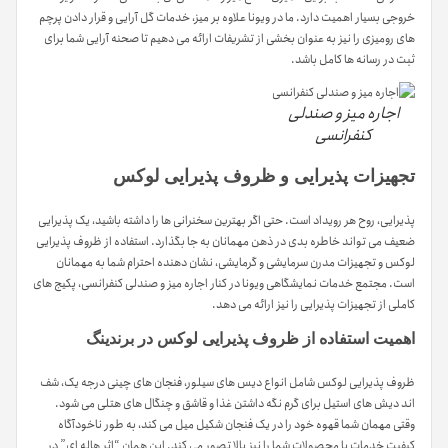
خروجی بسیار اهمیت دارد. ما در ویونا علاوه بر میز، خدمات گل آرایی و قرار دادن پرچم
های رومیزی را نیز به عنوان بخشی از تشریفات ارائه می دهیم تا صحنه آرایی شما برای
ثبت در رسانه ها کامل باشد.
اجاره میز و صندلی
کنفرانسی
تجهیزات پذیرایی و ظروف پذیرایی لوکس
پذیرایی، روح هر رویداد است. حتی اگر بهترین سخنرانی ها را داشته باشید، یک پذیرایی
ضعیف می تواند خاطره بدی در ذهن مهمانان به جا بگذارد. استفاده از ظروف پذیرایی
لوکس و تجهیزات مدرن سرمایشی و گرمایشی، نشان دهنده احترام شما به مهمانان
است. مجتمع خدمات نمایشگاهی ویونا در کنار اجاره میز و صندلی کنفرانسی، پکیج های
کاملی از تجهیزات پذیرایی را نیز ارائه می دهد.
اهمیت استفاده از ظروف پذیرایی لوکس در برندینگ
ظروف پذیرایی لوکس شامل انواع دیس های سیلور، فنجان های چینی درجه یک، شف
اند دیش های استیل برای گرم نگه داشتن غذا و قاشق و چنگال های هتلی می شود.
وقتی مهمان شما قهوه خود را در یک فنجان شکیل میل می کند، به طور ناخودآگاه
کیفیت خدمات یا محصولات شما را نیز بالا تصور می کند. این همان “اثر هاله ای” در