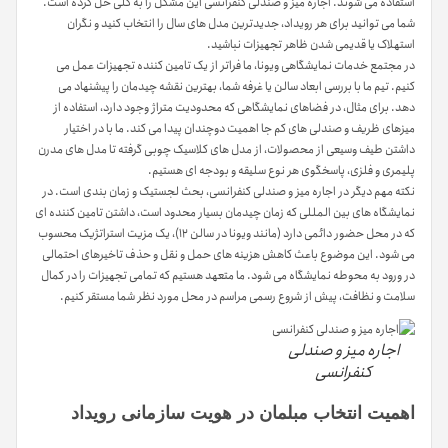
استفاده می شوند. اجاره میز و صندلی کنفرانسی این مشکل را به کلی حل کرده است.
شما می توانید برای هر رویداد، جدیدترین مدل های سال را انتخاب کنید و نگران
استهلاک یا قدیمی شدن ظاهر تجهیزات نباشید.
در مجتمع خدمات نمایشگاهی ویونا، ما فراتر از یک تامین کننده تجهیزات عمل می
کنیم. تیم ما با بررسی ابعاد سالن یا غرفه شما، بهترین نقشه چیدمان را پیشنهاد می
دهد. برای مثال، در فضاهای نمایشگاهی که محدودیت متراژ وجود دارد، استفاده از
میزهای ظریف و صندلی های کم جا اهمیت دوچندان پیدا می کند. ما با در اختیار
داشتن طیف وسیعی از محصولات، از مدل های کلاسیک چوبی گرفته تا مدل های مدرن
پلیمری و فلزی، پاسخگوی هر نوع سلیقه و بودجه ای هستیم.
نکته مهم دیگر در اجاره میز و صندلی کنفرانسی، بحث لجستیک و زمان بندی است. در
نمایشگاه های بین المللی که زمان چیدمان بسیار محدود است، داشتن تامین کننده ای
که در محل حضور دائمی دارد (مانند ویونا در سالن ۱۲)، یک مزیت استراتژیک محسوب
می شود. این موضوع باعث کاهش هزینه های حمل و نقل و حذف تاخیرهای احتمالی
در ورود به محوطه نمایشگاه می شود. ما متعهد هستیم که تمامی تجهیزات را در کمال
سلامت و نظافت، پیش از شروع رسمی مراسم در محل مورد نظر شما مستقر کنیم.
اجاره میز و صندلی
کنفرانسی
اهمیت انتخاب مبلمان در هویت سازمانی رویداد