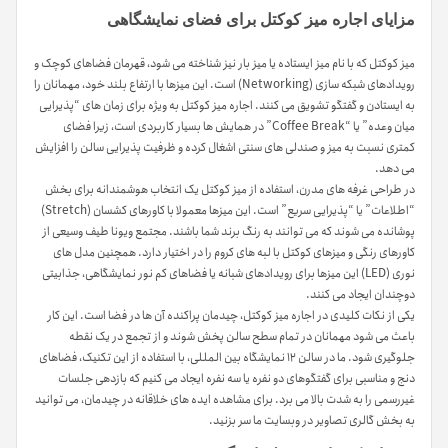
مزایای اجاره میز کوکتل برای فضای نمایشگاهی
میز کوکتل که با نام میز ایستاده یا میز بار نیز شناخته می شود، قهرمان فضاهای کوچک و
رویدادهای شبکه سازی (Networking) است. این میزها با ارتفاع بلند خود، مهمانان را
به ایستادن و گفتگو تشویق می کنند. اجاره میز کوکتل به ویژه برای زمان های “پذیرایی
میان وعده” یا “Coffee Break” در همایش ها بسیار کاربردی است، زیرا فضای
کمتری نسبت به میز و صندلی های سنتی اشغال کرده و ظرفیت پذیرایی سالن را افزایش
می دهد.
در طراحی غرفه های مدرن، استفاده از میز کوکتل یک انتخاب هوشمندانه برای بخش
“اطلاعات” یا “پذیرایی سریع” است. این میزها معمولا با کاورهای کشسان (Stretch)
پوشانده می شوند که می توانند به رنگ برند شما باشند. مجتمع ویونا طیف وسیعی از
کاورهای رنگی و میزهای کوکتل با لبه های کروم را در اختیار دارد. همچنین مدل های
نوری (LED) این میزها برای رویدادهای شبانه یا فضاهای کم نور نمایشگاهی، جذابیتی
دوچندان ایجاد می کنند.
یکی از نکات کلیدی در اجاره میز کوکتل، چیدمان پراکنده آن ها در فضا است. این کار
باعث می شود مهمانان در تمام سطح سالن پخش شوند و از تجمع در یک نقطه
جلوگیری شود. ما در سالن ۱۲ نمایشگاه بین المللی، با استفاده از این تکنیک، فضاهای
دنج و مناسبی برای گفتگوهای دو نفره یا سه نفره ایجاد می کنیم که بازدهی جلسات
غیررسمی را به شدت بالا می برد. برای مشاهده ایده های خلاقانه در چیدمان، می توانید
به بخش گالری تصاویر در وبسایت ما سر بزنید.