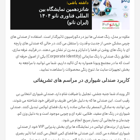
داشته باشی:
شانزدهمین نمایشگاه بین
المللی فناوری نانو ۱۴۰۴
(ایران نانو)
علاوه بر مدل، رنگ صندلی ها نیز در دکوراسیون تاثیرگذار است. استفاده از صندلی های
چرمی مشکی حسی از جدیت و قدرت را منتقل می کند، در حالی که صندلی های پارچه
ای با رنگ های روشن تر، فضا را دلبازتر و مدرن تر نشان می دهند. در فرآیند غرفه سازی،
تطابق رنگ صندلی با رنگ سازمانی (Corporate Identity) یکی از اصول حرفه ای
است که ما در مجتمع ویونا همواره به آن تاکید داریم. شما می توانید با مراجعه به
بخش تجهیزات سایت ما، تنوع رنگی محصولات را مشاهده نمایید.
کاربرد صندلی شیواری در مراسم های تشریفاتی
اگر رویداد شما جنبه جشنی، تجلیل یا ضیافت شام دارد، صندلی شیواری انتخابی بی
رقیب است. این صندلی ها که به دلیل طراحی ظریف و اشرافی خود شناخته می شوند،
می توانند به سادگی اتمسفر یک سالن ساده را به یک فضای لوکس تبدیل کنند. صندلی
شیواری در رنگ های سفید، طلایی، نقره ای و چوبی موجود است و به دلیل وزن کم،
چیدمان و جابجایی آن بسیار سریع انجام می شود.
بسیاری از برندهای لوکس در نمایشگاه ها برای بخش پذیرایی VIP خود از صندلی
شیواری استفاده می کنند. این صندلی ها فضای کمی اشغال می کنند اما تاثیر بصری
بزرگی دارند. در مجتمع خدمات نمایشگاهی ویونا، ما بهترین کیفیت صندلی های