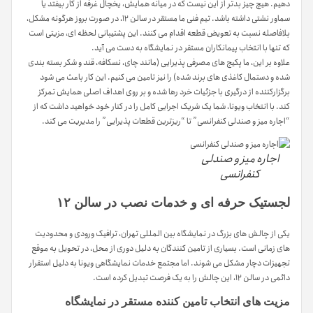
دهیم. هیچ چیز بدتر از این نیست که در میانه همایش، یخچال غرفه از کار بیفتد یا
سماور نشتی داشته باشد. تیم فنی ما مستقر در سالن ۱۲، در صورت بروز هرگونه مشکل،
بلافاصله نسبت به تعویض قطعه اقدام می کنند. این پشتیبانی لحظه ای، مزیتی است
که تنها با انتخاب پیمانکاران مستقر در نمایشگاه به دست می آید.
علاوه بر این، ما پکیج های مصرفی پذیرایی (مانند چای، نسکافه، قند و شکر بسته بندی
شده و دستمال کاغذی های برند شده) را نیز تامین می کنیم. این کار باعث می شود
برگزارکننده از درگیری با جزئیات خرد رها شده و بر روی اهداف اصلی همایش تمرکز
کند. با انتخاب ویونا، شما یک شریک اجرایی کامل را در کنار خود خواهید داشت که از
“اجاره میز و صندلی کنفرانسی” تا “ریزترین قطعات پذیرایی” را مدیریت می کند.
اجاره میز و صندلی
کنفرانسی
لجستیک حرفه ای و خدمات نصب در سالن ۱۲
یکی از چالش های بزرگ در نمایشگاه بین المللی تهران، ترافیک ورودی و محدودیت
های زمانی است. بسیاری از تامین کنندگان به دلیل دوری از محل، در تحویل به موقع
تجهیزات دچار مشکل می شوند. اما مجتمع خدمات نمایشگاهی ویونا به دلیل استقرار
دائمی در سالن ۱۲، این چالش را به یک فرصت تبدیل کرده است.
مزیت های انتخاب تامین کننده مستقر در نمایشگاه