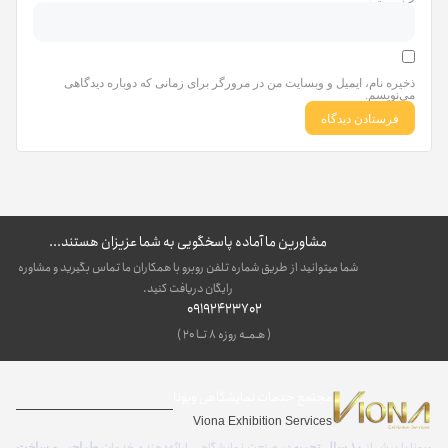
ذخیره نام، ایمیل و وبسایت من در مرورگر برای زمانی که دوباره دیدگاهی
می‌نویسم.
مشاورین ما آماده پاسخگویی به شما عزیزان هستند...
شما میتوانید از طریق شماره تلفن روبرو با همکاران ما تماس بگیرید و مشاوره
رایگان دریافت کنید.
09192423702
( هـمــه روزه ۸ تــا ۲۰ )
مجتمع خدمات نمایشگاهی ویونا
Viona Exhibition Services
ویونا با بیش از
در صنعت نمایشگاهی، ارائه‌دهنده خدمات
۱۰ سال تجربه
طراحی و ساخت