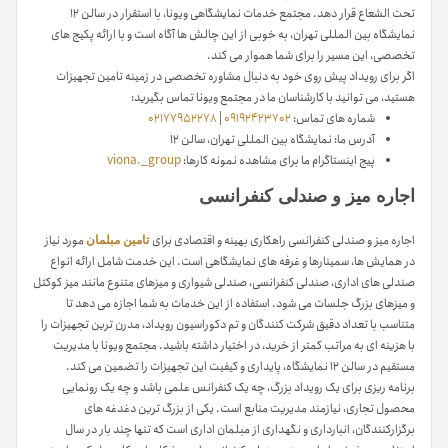
تحت الشعاع قرار دهد. مجتمع خدمات نمایشگاهی ویونا، با استقرار در سالن ۱۲
نمایشگاه بین المللی تهران، به خوبی از این چالش ها آگاه است و با ارائه پکیج های
تخصصی، این مسیر را برای شما هموار می کند.
اگر برای رویداد پیش روی خود به دنبال مشاوره تخصصی در زمینه تامین تجهیزات
هستید، می توانید با کارشناسان ما در مجتمع ویونا تماس بگیرید:
شماره های تماس:
09192423702
|
02177952278
آدرس ما: نمایشگاه بین المللی تهران، سالن ۱۲
پیج اینستاگرام ما برای مشاهده نمونه کارها:
viona._group
اجاره میز و صندلی کنفرانسی
اجاره میز و صندلی کنفرانسی راهکاری بهینه و اقتصادی برای
مورد نیاز
تامین مبلمان
در همایش ها، سمینارها و غرفه های نمایشگاهی است. این خدمت شامل ارائه انواع
صندلی های اداری، صندلی کنفرانسی، صندلی شیواری و میزهای متنوع مانند میز کوکتل
و میزهای بزرگ جلسات می شود. استفاده از این خدمات به شما اجازه می دهد تا
متناسب با تعداد دقیق شرکت کنندگان و تم دکوراسیون رویداد، مدرن ترین تجهیزات را
با هزینه ای به مراتب کمتر از خرید، در اختیار داشته باشید. مجتمع ویونا با مدیریت
مستقیم در سالن ۱۲ نمایشگاه، پایداری و کیفیت این تجهیزات را تضمین می کند.
برنامه ریزی برای یک رویداد بزرگ، چه یک کنفرانس علمی باشد و چه یک رونمایی
محصول تجاری، نیازمند مدیریت منابع است. یکی از بزرگ ترین دغدغه های
برگزارکنندگان، انبارداری و نگهداری از مبلمان اداری است که تنها چند بار در سال