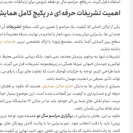
استفاده قرار گیرند. در واقع، مراسم سال نو نقطه شروعی برای ارتباطات جدید د
اهمیت تشریفات حرفه ای در پکیج کامل همایش
یکی از ارکان اصلی که کیفیت یک مراسم را تعیین می کند، سطح
تشریفات
آن ا
صندلی ها، پذیرایی میان وعده، سرو ناهار یا شام و در نهایت بدرقه محترمانه ا
سطح بین المللی آشنا باشند. مجتمع ویونا با ارائه تخصصی ترین
خدمات تش
داشته باشند.
تشریفات تنها به برخورد پرسنل محدود نمی شود؛ بلکه زیبایی شناسی محیط نیز ب
لوکس و چیدمان اصولی میزها همگی در زیرمجموعه تشریفات قرار می گیرند. در سا
شما طراحی کنیم. توجه به جزئیات کوچک است که تفاوت های بزرگ را رقم می زن
تواند تاثیر عمیقی بر ذهنیت مهمان داشته باشد.
بسیاری از سازمان ها به دنبال
اجاره سالن همایش
هستند که علاوه بر فضای فی
حرفه ای و صدابرداری با کیفیت نیز گنجانده شده است. این موضوع بسیار حیاتی
نرسد، تمام تلاش های شما بی
تمام نقاط سالن یکسان باشد.
علاوه بر این، بخش پذیرایی در
برگزاری مراسم سال نو
همیشه مورد توجه ترین ق
پرس) باید با دقت انتخاب شود. تیم پذیرایی ما با رعایت کامل پروتکل های بهد
کنند. به یاد داشته باشید که یک پذیرایی بی نقص، مهر تایید نهایی بر کیفیت م