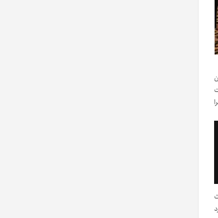
ن
ت
را
ث
د