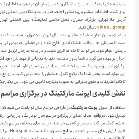
و برنامه های فرهنگی، تصویری ماندگار و مقتدر از سازمان در ذهن مخاطبان ثبت
برای کسب اطلاعات بیشتر و رزرو سالن اختصاصی در نمایشگاه بین المللی تهران
آدرس ما: تهران، بزرگراه چمران، محل دائمی نمایشگاه بین المللی تهران، سالن ۱۲. همچنین می توانید نمونه کارهای ما را در صفحه این
viona._group
دنبال کنید.
در دنیای مدرن تجارت، شرکت ها تنها به دنبال فروش محصول نیستند، بلکه به
است تا سازمان ها از قالب خشک اداری خارج شده و در فضایی صمیمی تر، با مد
درستی انجام شود، می تواند تا ماه ها انرژی مثبت را در بدنه سازمان تزریق ک
اجرا را بر عهده می گیرد تا شما بدون دغدغه، تنها به میزبانی از مهمانان خود فکر
برگزاری این مراسم در یک سالن اختصاصی مزایای بی شماری دارد. امنیت، حر
این موارد است. وقتی شما یک پکیج کامل همایش را انتخاب می کنید، در واقع هز
تا کادر تشریفات و منوی پذیرایی به صورت یکپارچه تامین می شود. این یکپارچگی 
نقش کلیدی ایونت مارکتینگ در برگزاری مراسم 
استفاده از اصول
ایونت مارکتینگ
در طراحی مراسم سال نو باعث می شود که این
تبدیل شود. در واقع، هدف اصلی از برگزاری مراسم سال نو در نگاه بازاریابی، ار
به شما کمک می کند تا پیامی را که می خواهید، در لایه های مختلف مراسم بگنجا
طبق گزارش 
(B2B) محسوب می شود. این موضوع نشان می دهد که هزینه کردن برای یک 