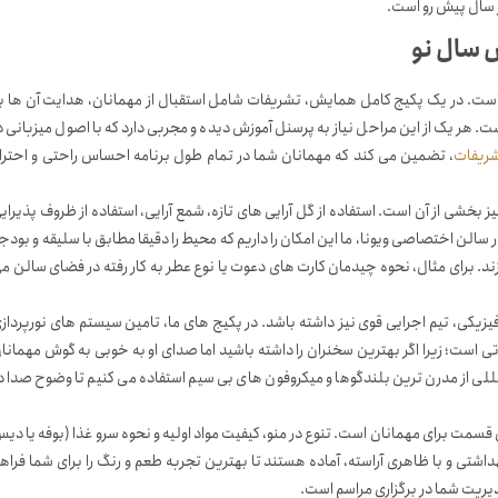
ر سال پیش رو است.
 سال نو
ست. در یک پکیج کامل همایش، تشریفات شامل استقبال از مهمانان، هدایت آن ها ب
ست. هر یک از این مراحل نیاز به پرسنل آموزش دیده و مجربی دارد که با اصول میزبانی د
ریفات
، تضمین می کند که مهمانان شما در تمام طول برنامه احساس راحتی و احترا
خشی از آن است. استفاده از گل آرایی های تازه، شمع آرایی، استفاده از ظروف پذیرای
لن اختصاصی ویونا، ما این امکان را داریم که محیط را دقیقا مطابق با سلیقه و بودج
د. برای مثال، نحوه چیدمان کارت های دعوت یا نوع عطر به کار رفته در فضای سالن م
زیکی، تیم اجرایی قوی نیز داشته باشد. در پکیج های ما، تامین سیستم های نورپرداز
 است؛ زیرا اگر بهترین سخنران را داشته باشید اما صدای او به خوبی به گوش مهمانا
 اثر خواهد شد. ما در سالن ۱۲ نمایشگاه بین المللی از مدرن ترین بلندگوها و میکروفون های بی سیم استفاده می کنیم تا وضوح صدا 
سمت برای مهمانان است. تنوع در منو، کیفیت مواد اولیه و نحوه سرو غذا (بوفه یا دی
اشتی و با ظاهری آراسته، آماده هستند تا بهترین تجربه طعم و رنگ را برای شما فراه
دیریت شما در برگزاری مراسم است.