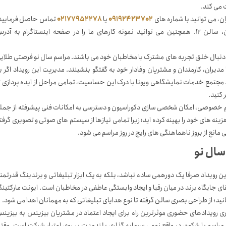
 می کند.
، می توانید با شماره های
09192423702
یا
02177952278
تماس حاصل فرمایید
ستاگرام به آدرس
 دنبال خلق تجربه های مشترک با مخاطبان خود می باشند. مراسم سال نو فرصتی طلای
یران، کارمندان و مشتریان وفادار خود به گفتگو بنشینند. مدیریت این رویداد اگر ب
ند. مجتمع خدمات نمایشگاهی ویونا با درک این حساسیت، تمامی مراحل از ایده پردازی ت
 کنید.
یم خصوصی، امکان شخصی سازی دکوراسیون و دسترسی به امکانات فنی پیشرفته از جمل
ینه های خود را بهینه کرده اید؛ زیرا تمامی نیازها از سیستم های صوتی و تصویری گرفت
مانع از بروز ناهماهنگی های رایج در روز مراسم می شود.
سال نو
 رویداد صرفا یک دورهمی ساده نباشد، بلکه به یک ابزار تبلیغاتی و برندینگ قدرتمن
تقای جایگاه برند در میان رقبا و ایجاد وابستگی عاطفی در مخاطبان است. ایونت مارکتین
نید؛ از طراحی بصری سالن گرفته تا نوع هدایای تبلیغاتی که به مهمانان اهدا می شود.
های منتشر شده در منابع معتبری مانند سایت HubSpot، برگزاری رویدادهای حضوری موثرترین راه برای ایجاد اعتماد در مشتریان بیزینس به بیزی
مراسم با شکوه، در واقع نوعی سرمایه گذاری بلندمدت بر روی اعتبار شرکت است. وقت