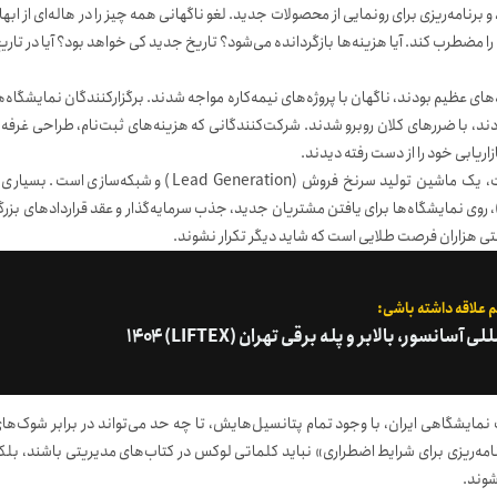
 و برنامه‌ریزی برای رونمایی از محصولات جدید. لغو ناگهانی همه چیز را در هاله‌ای از ابها
را مضطرب کند. آیا هزینه‌ها بازگردانده می‌شود؟ تاریخ جدید کی خواهد بود؟ آیا در تاری
 عظیم بودند، ناگهان با پروژه‌های نیمه‌کاره مواجه شدند. برگزارکنندگان نمایشگاه‌ه
ند، با ضررهای کلان روبرو شدند. شرکت‌کنندگانی که هزینه‌های ثبت‌نام، طراحی غرفه 
اریابی خود را از دست رفته دیدند.
نمایشگاه فقط یک ویترین نیست، یک ماشین تولید سرنخ فروش (Lead Generation) و شبکه‌سازی است. بسیار
کت‌ها، به‌ویژه استارتاپ‌ها و کسب‌وکارهای کوچک و متوسط (SMEs)، روی نمایشگاه‌ها برای یافتن مشتریان جدید، جذب سرمایه‌گذار و عقد قراردادهای بز
حتی هزاران فرصت طلایی است که شاید دیگر تکرار نشوند.
 علاقه داشته باشی:
سانسور، بالابر و پله برقی تهران (LIFTEX) ۱۴۰۴
مایشگاهی ایران، با وجود تمام پتانسیل‌هایش، تا چه حد می‌تواند در برابر شوک‌ها
امه‌ریزی برای شرایط اضطراری» نباید کلماتی لوکس در کتاب‌های مدیریتی باشند، بلک
شوند.