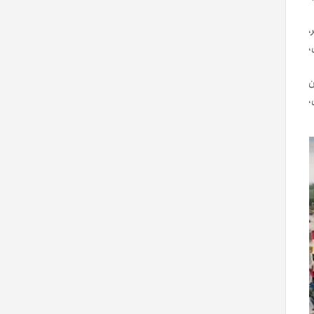
،
،
ن
،