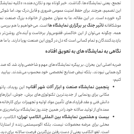
تجمع، یعنی نمایشگاه‌ها، گذاشت. خبر کوتاه بود و تکان‌دهنده: «کلیه نمایشگاه
این تصمیم، هرچند برای حفظ امنیت عمومی ضروری و قابل درک بود، اما شوکی 
گره خورده است. در این مقاله، ما به عنوان عضوی از خانواده بزرگ صنعت نما
موشکافانه
تاثیر جنگ بر برگزاری نمایشگاه ها
است. می‌خواهیم با هم بررسی کنی
همه، چگونه می‌توان از این خاکستر، ققنوس‌وار برخاست و آینده‌ای روشن‌تر ب
بازدیدکنندگان و تمام کسانی است که دل در گروی این صنعت پویا دارند. با ما هم
نگاهی به نمایشگاه های به تعویق افتاده
ضربه اصلی این بحران، بر پیکره نمایشگاه‌های مهم و شاخصی وارد شد که صدها ش
گردهمایی نبودند، بلکه نبض صنایع تخصصی خود محسوب می‌شدند. بیایید نگاهی
کنیم:
پنجمین نمایشگاه صنعت و ابزار آلات شهر آفتاب:
این رویداد، پات
مکانی برای رونمایی از جدیدترین تکنولوژی‌های برش، جوش، ابزارها
دانش فنی و عقد قراردادهای تأمین مواد اولیه و تجهیزات برای کارخانه
عمده‌ای از تولید سالانه خود را در همین چند روز نمایشگاه برنامه‌ریزی م
بیست و هشتمین نمایشگاه بین المللی الکامپ تهران:
الکامپ، بز
محلی برای عرضه محصولات نیست، بلکه اکوسیستمی زنده از استارتاپ‌ه
است. لغو الکامپ یعنی از دست رفتن بزرگترین فرصت سالانه برای دیده