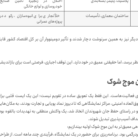
پلاستیک، پلیمر، بسته‌بندی
اختلال در زنجیره تأمین صنایع
خودروسازی و لوازم خانگی
ساختمان، معماری، تأسیسات
خلأ تجاری برای انبوه‌سازان، رکود در
پروژه‌های عمرانی
گر نیز به همین سرنوشت دچار شدند و تأثیر دومینووار آن بر کل اقتصاد کشور قاب
ظر برسد، اما حقیقتی عمیق در خود دارد. این توقف اجباری، فرصتی است برای بازاندیش
ین موج شوک
ری فعالیت‌هاست. این فقط یک تعویق ساده در تقویم نیست؛ این یک ایست قلبی برا
لعاده امنیتی، مراکز نمایشگاهی که تا دیروز نماد پویایی و تجارت بودند، به مکان‌های
و در راستای حفظ جان شهروندان اتخاذ شد، یک واکنش منطقی به تهدیدات بالقوه بود
اهداف آسیب‌پذیری تبدیل شوند.
هی عمیق‌تر به این موج شوک اولیه بیندازیم:
گمی بود. برنامه‌ریزی برای حضور در یک نمایشگاه، فرآیندی چند ماهه است. از طراح