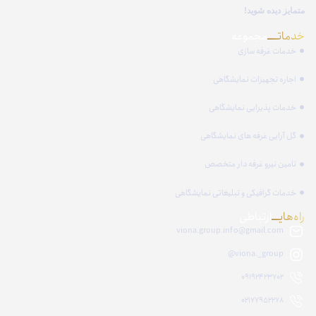
متمایز دیده شوید!
خدماتـــــ
مجموعه
خدمات غرفه سازی
اجاره تجهیزات نمایشگاهی
خدمات پذیرایی نمایشگاهی
گل آرایی غرفه های نمایشگاهی
تامین نیرو غرفه دار متخصص
خدمات گرافیکی و تبلیغاتی نمایشگاهی
راه‌هایــــ
ارتباطی
viona.group.info@gmail.com
viona._group@
09192423702
02177952278