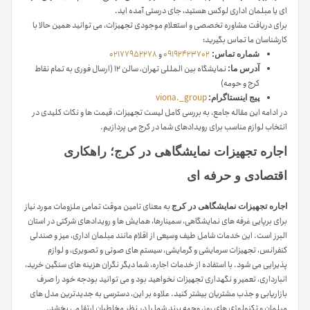
ای یا مبلمان اداری لوکس هستید، جای درستی آمده اید.
برای دریافت مشاوره تخصصی و استعلام موجودی تجهیزات، می توانید همین حالا با
کارشناسان ما تماس بگیرید:
09192423702
و
02177952278
شماره تماس:
نمایشگاه بین المللی تهران، سالن ۱۲ (ارسال فوری به تمام نقاط
آدرس ما:
کرج و حومه)
viona._group
پیج اینستاگرام:
در ادامه این مقاله جامع، به بررسی کامل لیست تجهیزات، قیمت ها و نکات کلیدی در
انتخاب لوازم مناسب برای رویدادهای شما در کرج می پردازیم.
اجاره تجهیزات نمایشگاهی در کرج؛ راهکاری
اقتصادی و حرفه ای
به معنای تامین موقت تمامی ملزومات مورد نیاز
اجاره تجهیزات نمایشگاهی در کرج
برای برپایی غرفه های نمایشگاهی، سمینارها، همایش ها و رویدادهای شرکتی در استان
البرز است. این خدمات شامل طیف وسیعی از اقلام مانند مبلمان اداری، میز و صندلی
کنفرانس، تجهیزات سرمایشی و گرمایشی، سیستم های صوتی و تصویری، و لوازم
پذیرایی می شود. با استفاده از خدمات اجاره، شما دیگر نگران هزینه های سنگین خرید،
انبارداری، تعمیر و نگهداری تجهیزات نخواهید بود و می توانید بودجه خود را صرف
بازاریابی و جذب مشتریان بیشتر کنید. علاوه بر این، دسترسی به جدیدترین مدل های
مبلمان و تکنولوژی های روز، وجهه برند شما را در نظر مخاطبان ارتقا می بخشد.