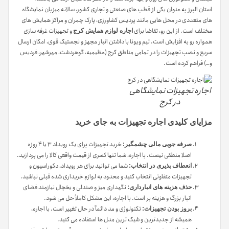
استان البرز به عنوان یکی از قطب های صنعتی و تجاری کشور، سالانه میزبان نمایشگاه
های متعددی در محل هایی مانند پردیس کشاورزی، پارک چمران و مراکز همایش های
مختلف است. از این رو، تقاضا برای
و تجهیزات غرفه سازی
اجاره لوازم همایش کرج
همواره رو به افزایش است. تیم ویونا با داشتن انبار مجهز و لجستیک قوی، امکان ارسال
سریع و نصب تجهیزات را در تمامی مناطق کرج (عظیمیه، گوهردشت، مهرشهر، فردیس
و…) فراهم کرده است.
اجاره تجهیزات نمایشگاهی
در کرج
مزایای کلیدی اجاره تجهیزات به جای خرید
خرید تجهیزات برای یک رویداد ۳ یا ۴ روزه
صرفه جویی مالی چشمگیر:
اصلا منطقی نیست. با اجاره، شما تنها کسری از قیمت واقعی کالا را می پردازید.
شما می توانید برای هر رویداد، دکوراسیون و
انعطاف پذیری در انتخاب:
تجهیزات متفاوتی انتخاب کنید و محدود به لوازم خریداری شده قبلی نباشید.
نگهداری میز و صندلی و یخچال نیازمند فضای
حذف هزینه های انبارداری:
انبار بزرگ و هزینه بر است. با اجاره، این مشکل کاملاً حل می شود.
تکنولوژی و مد دائماً در حال تغییر است. با اجاره،
بروز بودن تجهیزات:
همیشه از جدیدترین و شیک ترین مدل ها استفاده می کنید.