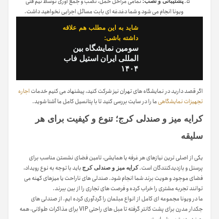
تمامی مراحل حمل، نصب و جمع آوری توسط تیم فنی
پشتیبانی و نصب:
ویونا انجام می شود و شما دغدغه ای بابت مسائل اجرایی نخواهید داشت.
شاید به این مطلب هم علاقه
داشته باشی:
سومین نمایشگاه بین
المللی ایران استیل فاب
۱۴۰۴
اگر قصد دارید در نمایشگاه های تهران نیز شرکت کنید، پیشنهاد می کنیم خدمات
اجاره
تجهیزات نمایشگاهی
ما را در سایت بررسی کنید تا با پتانسیل کامل ما آشنا شوید.
کرایه میز و صندلی کرج؛ تنوع و کیفیت برای هر
سلیقه
یکی از اصلی ترین نیازهای هر غرفه یا همایشی، تامین فضای نشستن مناسب برای
پرسنل و بازدیدکنندگان است.
باید با توجه به نوع رویداد،
کرایه میز و صندلی کرج
فضای موجود و هویت برند شما انجام شود. صندلی های ناراحت یا میزهای کهنه می
توانند تجربه مشتری را خراب کرده و فرصت های تجاری را از بین ببرند.
ما در ویونا مجموعه ای کامل از انواع مبلمان را گردآوری کرده ایم. از صندلی های
جکدار مدرن برای پشت کانتر گرفته تا مبل های راحتی VIP برای مذاکرات طولانی، همه