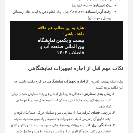
۱۵,۶۰۰,۰۰۰ ریال
پنکه ایستاده:
۷,۲۰۰,۰۰۰ ریال (برای نظم دهی به لباس های زمستانی
رخت آویز ایستاده:
پرسنل و مهمانان)
شاید به این مطلب هم علاقه
داشته باشی:
بیست و یکمین نمایشگاه
بین المللی صنعت آب و
فاضلاب ۱۴۰۴
نکات مهم قبل از اجاره تجهیزات نمایشگاهی
برای اینکه بهترین تجربه را از
داشته باشید، به
اجاره تجهیزات نمایشگاهی در کرج
این نکات توجه کنید:
حداقل ۱۰ روز قبل از شروع رویداد سفارش خود را نهایی
زمان بندی سفارش:
کنید. در روزهای پیک نمایشگاهی، ممکن است موجودی برخی اقلام خاص
تمام شود.
قبل از سفارش میز و مبلمان بزرگ، حتماً پلان غرفه و
بررسی فضای غرفه:
ابعاد دقیق آن را بررسی کنید تا تجهیزات جا بشوند و راه عبور مسدود نشود.
اگر از تجهیزات پرمصرف مثل اسپرسوساز صنعتی یا کولر گازی
هماهنگی برق:
استفاده می کنید، حتماً از تامین برق مناسب در غرفه اطمینان حاصل کنید.