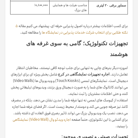
مناسب هیئت ها و همایش
۱۰,۸۰۰,۰۰۰
سماور برقی ۲۰ لیتری
های بزرگ
برای کسب اطلاعات بیشتر درباره اصول پذیرایی حرفه ای، پیشنهاد می کنیم مقاله
۵
نکته طلایی برای انتخاب شرکت خدمات پذیرایی در نمایشگاه ها
را مطالعه کنید.
تجهیزات تکنولوژیک؛ گامی به سوی غرفه های
هوشمند
امروزه دیگر بنرهای چاپی به تنهایی برای جلب توجه کافی نیستند. مخاطبان انتظار
تعامل دارند.
شامل بخش ویژه ای برای ابزارهای
اجاره تجهیزات نمایشگاهی در کرج
دیجیتال است. نمایشگرهای لمسی (Touch Kiosks) و ویدیو وال ها (Video Walls)
می توانند کاتالوگ های شما را به صورت دیجیتال ورق بزنند، ویدیوهای تبلیغاتی پخش
کنند و حتی اطلاعات مشتریان را ثبت نمایند.
استفاده از کیوسک های لمسی نه تنها غرفه شما را مدرن نشان می دهد، بلکه در مصرف
کاغذ نیز صرفه جویی می کند و دوستدار محیط زیست است. اگر فضای غرفه شما اجازه
می دهد، نصب یک ویدیو وال بزرگ می تواند تاثیر بصری فوق العاده ای داشته باشد.
برای آشنایی با این تکنولوژی، حتماً صفحه
اجاره ویدئو وال (Video Wall) نمایشگاهی
را ببینید.
تجهیزات صوتی و تصویری موجود: