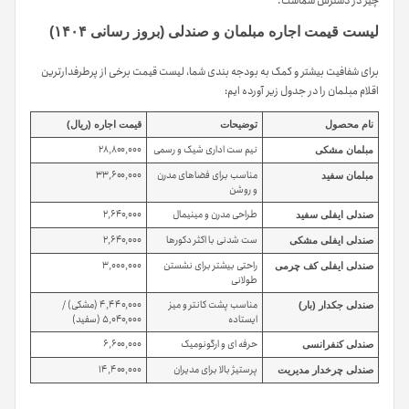
چیز در دسترس شماست.
لیست قیمت اجاره مبلمان و صندلی (بروز رسانی ۱۴۰۴)
برای شفافیت بیشتر و کمک به بودجه بندی شما، لیست قیمت برخی از پرطرفدارترین
اقلام مبلمان را در جدول زیر آورده ایم:
نام محصول
توضیحات
قیمت اجاره (ریال)
نیم ست اداری شیک و رسمی
۲۸,۸۰۰,۰۰۰
مبلمان مشکی
مناسب برای فضاهای مدرن
۳۳,۶۰۰,۰۰۰
مبلمان سفید
و روشن
طراحی مدرن و مینیمال
۲,۶۴۰,۰۰۰
صندلی ایفلی سفید
ست شدنی با اکثر دکورها
۲,۶۴۰,۰۰۰
صندلی ایفلی مشکی
راحتی بیشتر برای نشستن
۳,۰۰۰,۰۰۰
صندلی ایفلی کف چرمی
طولانی
مناسب پشت کانتر و میز
۴,۴۴۰,۰۰۰ (مشکی) /
صندلی جکدار (بار)
ایستاده
۵,۰۴۰,۰۰۰ (سفید)
حرفه ای و ارگونومیک
۶,۶۰۰,۰۰۰
صندلی کنفرانسی
پرستیژ بالا برای مدیران
۱۴,۴۰۰,۰۰۰
صندلی چرخدار مدیریت