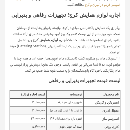
اسپیس فریم در تهران و کرج
مطالعه کنید.
اجاره لوازم همایش کرج؛ تجهیزات رفاهی و پذیرایی
برگزاری یک همایش یا کنفرانس موفق در کرج، نیازمند پذیرایی شایسته از مهمانان
است. هیچ چیز بدتر از این نیست که در یک روز گرم، نوشیدنی خنک برای ارائه نداشته
باشید یا چای شما سرد شده باشد. خدمات
ویونا شامل
اجاره لوازم همایش کرج
تمامی تجهیزات مورد نیاز برای برپایی یک ایستگاه پذیرایی (Catering Station) حرفه
ای است.
از آبسردکن های دو منظوره گرفته تا دستگاه های اسپرسوساز حرفه ای، ما همه چیز را
فراهم کرده ایم تا شما میزبانی بی نقص باشید. وجود یک یخچال ویترینی پر از نوشیدنی
های رنگارنگ، ناخودآگاه بازدیدکنندگان را به سمت غرفه شما جذب می کند.
لیست قیمت تجهیزات پذیرایی و رفاهی
نام محصول
توضیحات
قیمت اجاره (ریال)
ضروری برای هر غرفه
۲۱,۶۰۰,۰۰۰
آبسردکن و گرمکن
۵ فوت یا ۹ فوت (زیر میزی)
۲۱,۶۰۰,۰۰۰
یخچال اداری
قهوه تازه برای مهمانان VIP
۲۴,۰۰۰,۰۰۰
اسپرسو ساز
تهیه آب جوش فوری
۵,۴۰۰,۰۰۰
کتری برقی