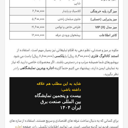
شاپی
کلاسیک و پایدار
۶,۶۰۰,۰۰۰
میز گرد پایه خرچنگی
جلوی مبلمان راحتی
۵,۴۰۰,۰۰۰
میز پذیرایی (عسلی)
طراحی خاص و لوکس
۲۱,۶۰۰,۰۰۰
میز مدل VIP (X)
پیشخوان ورودی غرفه
۱۲,۰۰۰,۰۰۰
کانتر اطلاعات
علاوه بر میز و صندلی، نظم دهی به اقلام تبلیغاتی نیز بسیار مهم است. استفاده از
(۵,۴۰۰,۰۰۰ ریال) یا
(۶,۶۰۰,۰۰۰ ریال) باعث می شود
استند کاتالوگ فلزی
پلکسی
بروشورهای شما همیشه مرتب و در دسترس باشند. اگر محصولات خاصی دارید که نیاز
به نمایش ایمن دارند، پیشنهاد می کنیم حتماً گزینه
را در
اجاره ویترین نمایشگاهی
نظر بگیرید.
شاید به این مطلب هم علاقه
داشته باشی:
بیست و پنجمین نمايشگاه
بين المللی صنعت برق
ايران ۱۴۰۴
برای کسانی که به دنبال ساخت غرفه های اقتصادی و سریع هستند، استفاده از سازه های
اسپیس فریم نیز گزینه مناسبی است. می توانید اطلاعات تکمیلی را در صفحه
اجاره