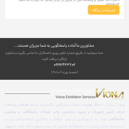
می‌نویسم.
مشاورین ما آماده پاسخگویی به شما عزیزان هستند...
شما میتوانید از طریق شماره تلفن روبرو با همکاران ما تماس بگیرید و مشاوره
رایگان دریافت کنید.
09192423702
( هـمــه روزه ۸ تــا ۲۰ )
مجتمع خدمات نمایشگاهی ویونا
Viona Exhibition Services
ویونا با بیش از
در صنعت نمایشگاهی، ارائه‌دهنده خدمات
۱۰ سال تجربه
طراحی و ساخت
غرفه، تأمین تجهیزات و نیروی متخصص، چاپ تبلیغات نمایشگاهی و مشاوره
است. ما با بهره‌گیری از تیمی حرفه‌ای و به‌کارگیری استانداردهای روز، به
نمایشگاهی
کسب‌وکارها کمک می‌کنیم تا در نمایشگاه‌ها حضوری قدرتمند و موفق داشته باشند.
با ویونا،