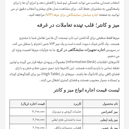
انتخاب صندلی مناسب می تواند خستگی تیم شما را کاهش دهد و انرژی آن ها را برای
پاسخگویی به مشتریان حفظ کند. برای مشاهده مدل های بیشتر و انتخاب دقیق تر، می
توانید به صفحه
اجاره مبلمان نمایشگاهی برای غرفه (VIP)
مراجعه کنید.
میز و کانتر؛ قلب تپنده تعاملات در غرفه
میزها فقط سطحی برای گذاشتن لپ تاپ نیستند؛ آن ها مرز تعامل شما با مشتری
هستند. یک کانتر شیک دعوت کننده است و یک میز VIP حس احترام را منتقل می کند.
در سرویس
، ما به جزئیات میزها اهمیت ویژه ای
اجاره تجهیزات نمایشگاهی در کرج
می دهیم.
کانترهای اطلاعات (Information Desk) معمولاً در ورودی غرفه قرار می گیرند و اولین
نقطه تماس با بازدیدکننده هستند. این کانترها باید تمیز، بدون خط و خش و دارای
فضای کافی برای کاتالوگ ها باشند. میزهای بار (High Table) نیز برای گفتگوهای کوتاه
و ایستاده بسیار محبوب هستند و فضای کمتری اشغال می کنند.
لیست قیمت اجاره انواع میز و کانتر
نام محصول
کاربرد
قیمت اجاره (ریال)
جلسات گروهی و تیم ورک
۲۱,۶۰۰,۰۰۰
میز کنفرانس
ست با صندلی های ایفلی
۶,۶۰۰,۰۰۰
میز پایه ایفلی
فضایی دوستانه و کافی
۶,۶۰۰,۰۰۰
میز بار چوبی